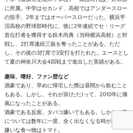
に所属。中学はセカンド、高校ではアンダースロー
の投手、2年まではオーバースローだった。横浜平
沼高校の野球部時代に、後に2年連続でセ・リーグ
首位打者を獲得する鈴木尚典（当時横浜高校）と対
戦し、2打席連続三振を奪ったことがある。ただ
し、その後の3打席で3安打を打たれた。エースとし
て夏の神奈川大会4回戦まで進出した実績がある。
趣味、嗜好、ファン歴など
酒豪であり、早めに帰宅した際は昼間から飲むこと
もある。しかし、それが祟(たた)って、2010年に痛
風になったことがある。
酒豪である反面、タバコ嫌いでもある。しかし、声
については数年に一度、全く出なくなる時がある。
嫌いな食べ物はトマト。