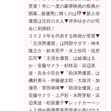
受賞！年に一度の豪華映画の祭典が
開幕…最優秀に輝くのは
▼新人俳
優賞は注目の８人▼岸井ゆきのが司
会に初挑戦！
２０２３年を代表する映画が受賞▼
「主演男優賞」は阿部サダヲ・神木
隆之介・鈴木亮平・水上恒司・役所
広司▼「主演女優賞」は綾瀬はる
か・安藤サクラ・杉咲花・浜辺美
波・吉永小百合▼「助演男優賞」は
磯村勇斗・伊藤健太郎・大泉洋・加
瀬亮・菅田将暉▼「助演女優賞」は
安藤サクラ・上戸彩・永野芽郁・浜
辺美波・松坂慶子▼レッドカーペッ
ト入場や最優秀賞受賞者の喜びのス