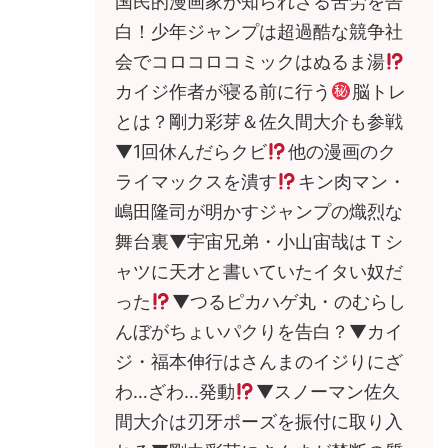
国民的漫画家が知られざる苦労を告
白！少年ジャンプは超過酷な競争社
会でコロコロコミックはぬるま湯
カイジ作者が寝る前に行う
脳トレ
とは？剛力彩芽＆佐久間大介も参戦
▼1回休んだらクビ
他の漫画のク
ライマックスを潰す
キン肉マン・
嶋田隆司が明かすジャンプの熾烈な
舞台裏▼宇宙兄弟・小山宙哉はＴシ
ャツに天才と書いていたイタい奴だ
った
▼つるピカハゲ丸・のむらし
んぼがちょいパクりを告白？▼カイ
ジ・福本伸行はさんまのイジりにざ
わ…ざわ…発動
▼スノーマン佐久
間大介は刃牙ポーズを振付に取り入