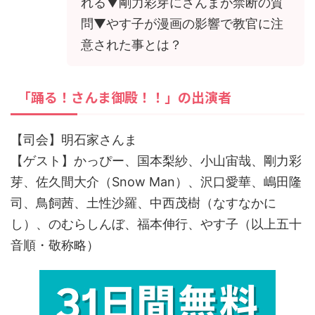
れる▼剛力彩芽にさんまが禁断の質
問▼やす子が漫画の影響で教官に注
意された事とは？
「踊る！さんま御殿！！」の出演者
【司会】明石家さんま
【ゲスト】かっぴー、国本梨紗、小山宙哉、剛力彩
芽、佐久間大介（Snow Man）、沢口愛華、嶋田隆
司、鳥飼茜、土性沙羅、中西茂樹（なすなかに
し）、のむらしんぼ、福本伸行、やす子（以上五十
音順・敬称略）