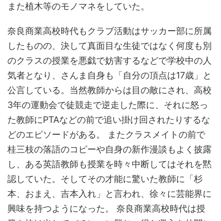
また植木等のモノマネをしていた。
奈良商業高校時代もクラブ活動はサッカー部に所属
したものの、決して真面目な生徒ではなく何度も別
のクラスの授業を悪戯で妨害するなどで学校中の人
気者となり、さんま自身も「自分の頂点は17歳」と
公言している。当然教師からは目の敵にされ、高校
3年の運動会で徒競走で逆走した際に、それに怒っ
た教師にPTAなどの前で追い掛け回されたりするな
どのエピソードがある。 またクラスメイトの前で
桂三枝の落語のコピーや自身の新作漫談もよく披露
し、ある英語教師も授業を時々中断してはそれを黙
認していた。そしてその才能に驚いた教師に「杉
本、おまえ、吉本入れ」と言われ、徐々に芸能界に
興味を持つようになった。 奈良商業高校時代は授