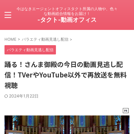
今はなきエージェントオフィスタクト所属の人物や、色々
な動画総合情報をお届け！
-タクト-動画オフィス
HOME
>
バラエティ動画見逃し配信
>
バラエティ動画見逃し配信
踊る！さんま御殿の今日の動画見逃し配
信！TVerやYouTube以外で再放送を無料
視聴
2024年1月22日