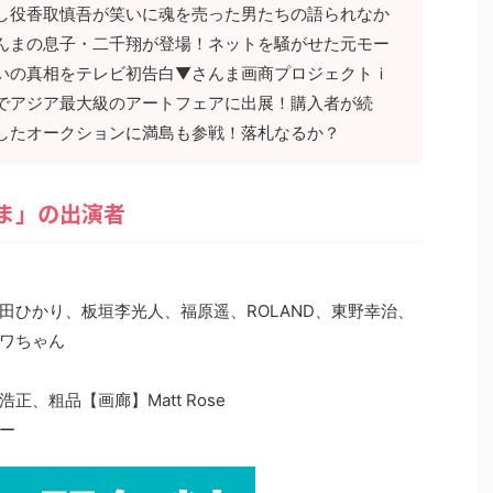
し役香取慎吾が笑いに魂を売った男たちの語られなか
んまの息子・二千翔が登場！ネットを騒がせた元モー
いの真相をテレビ初告白▼さんま画商プロジェクトｉ
でアジア最大級のアートフェアに出展！購入者が続
したオークションに満島も参戦！落札なるか？
ま」の出演者
田ひかり、板垣李光人、福原遥、ROLAND、東野幸治、
ワちゃん
、粗品【画廊】Matt Rose
ー