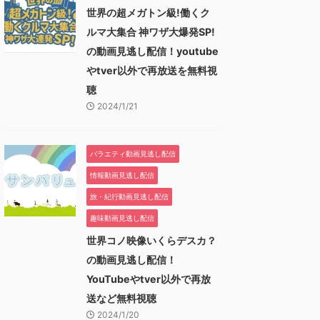
世界の超メガトン級!働くク
ルマ大集合 神ワザ大爆発SP!
の動画見逃し配信！youtube
やtver以外で再放送を無料視
聴
2024/1/21
バラエティ動画見逃し配信
情報動画見逃し配信
旅・紀行動画見逃し配信
趣味動画見逃し配信
世界コノ映像いくらデスカ？
の動画見逃し配信！
YouTubeやtver以外で再放
送など無料視聴
2024/1/20