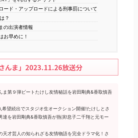
ロード・アップロードによる刑事罰について
信は？
まの出演者情報
はお早めに！
ま」2023.11.26放送分
んま第９弾ビートたけし友情秘話を岩田剛典&香取慎吾
購入希望続出でスタジオ生オークション開催!たけしとさ
男達を岩田剛典&香取慎吾が熱演!息子二千翔と元モー
の天才芸人の知られざる友情物語を完全ドラマ化！さ