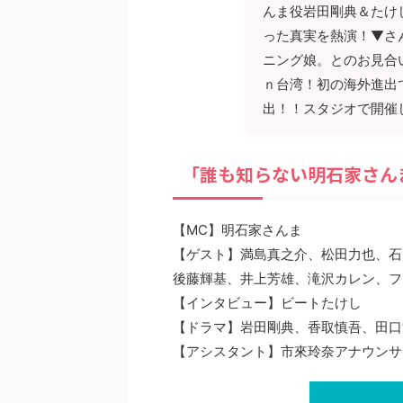
んま役岩田剛典＆たけ
った真実を熱演！▼さ
ニング娘。とのお見合
ｎ台湾！初の海外進出
出！！スタジオで開催
「誰も知らない明石家さん
【MC】明石家さんま
【ゲスト】満島真之介、松田力也、石
後藤輝基、井上芳雄、滝沢カレン、フ
【インタビュー】ビートたけし
【ドラマ】岩田剛典、香取慎吾、田口浩正
【アシスタント】市來玲奈アナウンサ