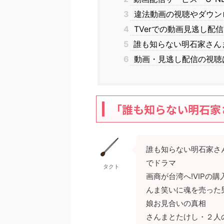
3
違法動画の視聴やダウン
4
TVerでの動画見逃し配
5
誰も知らない明石家さん
6
動画・見逃し配信の視聴
「誰も知らない明石家さん
誰も知らない明石家さ
でドラマ
タクト
画商が台湾へ!VIPの
んま笑いに魂を売った
娘お見合いの真相
さんまとたけし・２人