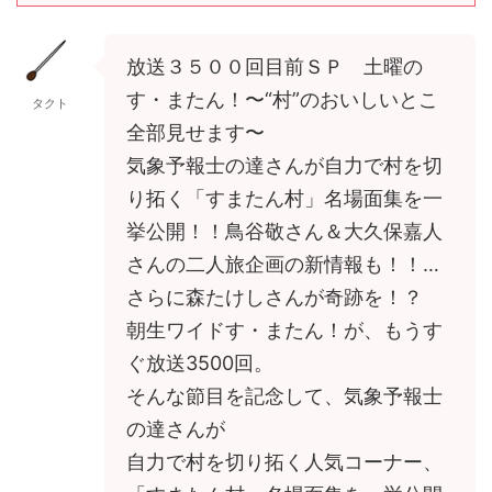
放送３５００回目前ＳＰ 土曜の
す・またん！〜“村”のおいしいとこ
タクト
全部見せます〜
気象予報士の達さんが自力で村を切
り拓く「すまたん村」名場面集を一
挙公開！！鳥谷敬さん＆大久保嘉人
さんの二人旅企画の新情報も！！…
さらに森たけしさんが奇跡を！？
朝生ワイドす・またん！が、もうす
ぐ放送3500回。
そんな節目を記念して、気象予報士
の達さんが
自力で村を切り拓く人気コーナー、