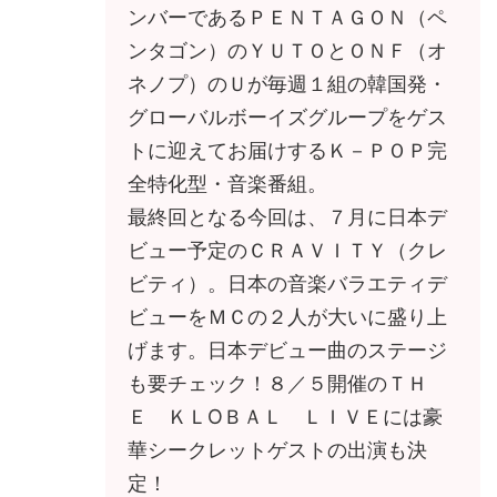
ンバーであるＰＥＮＴＡＧＯＮ（ペ
ンタゴン）のＹＵＴＯとＯＮＦ（オ
ネノプ）のＵが毎週１組の韓国発・
グローバルボーイズグループをゲス
トに迎えてお届けするＫ－ＰＯＰ完
全特化型・音楽番組。
最終回となる今回は、７月に日本デ
ビュー予定のＣＲＡＶＩＴＹ（クレ
ビティ）。日本の音楽バラエティデ
ビューをＭＣの２人が大いに盛り上
げます。日本デビュー曲のステージ
も要チェック！８／５開催のＴＨ
Ｅ ＫＬОＢＡＬ ＬＩＶＥには豪
華シークレットゲストの出演も決
定！