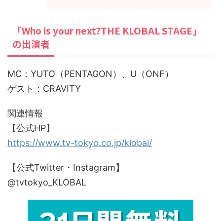
「Who is your next?THE KLOBAL STAGE」
の出演者
MC：YUTO（PENTAGON）、U（ONF）
ゲスト：CRAVITY
関連情報
【公式HP】
https://www.tv-tokyo.co.jp/klobal/
【公式Twitter・Instagram】
@tvtokyo_KLOBAL