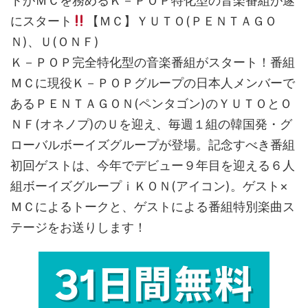
トがＭＣを務めるＫ－ＰＯＰ特化型の音楽番組が遂
にスタート
【ＭＣ】ＹＵＴＯ(ＰＥＮＴＡＧＯ
Ｎ)、Ｕ(ＯＮＦ)
Ｋ－ＰＯＰ完全特化型の音楽番組がスタート！番組
ＭＣに現役Ｋ－ＰＯＰグループの日本人メンバーで
あるＰＥＮＴＡＧＯＮ(ペンタゴン)のＹＵＴＯとＯ
ＮＦ(オネノプ)のＵを迎え、毎週１組の韓国発・グ
ローバルボーイズグループが登場。記念すべき番組
初回ゲストは、今年でデビュー９年目を迎える６人
組ボーイズグループｉＫＯＮ(アイコン)。ゲスト×
ＭＣによるトークと、ゲストによる番組特別楽曲ス
テージをお送りします！