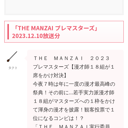
「THE MANZAI プレマスターズ」
2023.12.10放送分
ＴＨＥ ＭＡＮＺＡＩ ２０２３
プレマスターズ【漫才師１８組が１
タクト
席をかけ対決】
今夜７時は年に一度の漫才最高峰の
祭典！その前に…若手実力派漫才師
１８組がマスターズへの１枠をかけ
て渾身の漫才を披露！観客投票で１
位になるコンビは！？
「ＴＨＥ ＭＡＮＺＡＩ実行委員