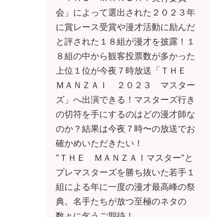
会」によって選出された２０２３年
に賞レース受賞や漫才活動に励んだ
と評された１８組が漫才を披露！１
８組の中から観客投票数が多かった
上位１位が今夜７時放送「ＴＨＥ
ＭＡＮＺＡＩ ２０２３ マスター
ズ」へ出演できる！マスターズ行き
の切符を手にするのはどの漫才師な
のか？結果は今夜７時〜の放送でお
確かめいただきたい！
“ＴＨＥ ＭＡＮＺＡＩマスター”と
プレマスターズを勝ち抜いた若手１
組による年に一度の漫才最高峰の祭
典。名手たちが放つ至極のネタの
数々に乞うご期待！