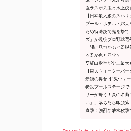
強ラスボス鬼と水上決
【日本最大級のスパリ
プール・ホテル・露天
ため特殊銃で鬼を撃て
ズ」が現役プロ野球選
一課に見つかると即脱
る君が鬼と同化？
▽紅白歌手が史上最大
【巨大ウォーターパー
最後の舞台は“鬼ウォ
特設プールステージで
サーが舞う！夏の名曲
い」。落ちたら即脱落
直撃！強烈な放水攻撃