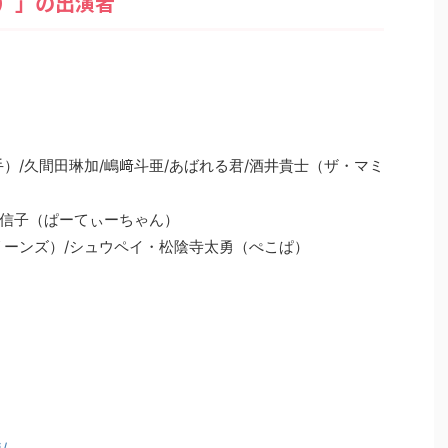
治）」の出演者
）/久間田琳加/嶋﨑斗亜/あばれる君/酒井貴士（ザ・マミ
/信子（ぱーてぃーちゃん）
リーンズ）/シュウペイ・松陰寺太勇（ぺこぱ）