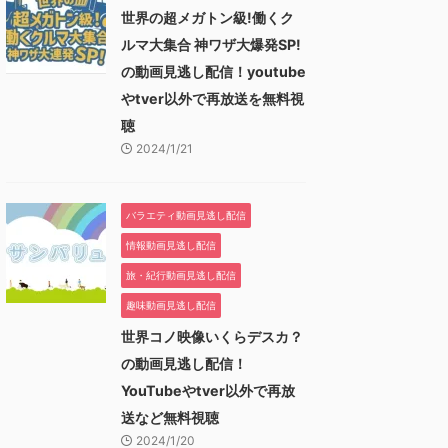
世界の超メガトン級!働くク
ルマ大集合 神ワザ大爆発SP!
の動画見逃し配信！youtube
やtver以外で再放送を無料視
聴
2024/1/21
バラエティ動画見逃し配信
情報動画見逃し配信
旅・紀行動画見逃し配信
趣味動画見逃し配信
世界コノ映像いくらデスカ？
の動画見逃し配信！
YouTubeやtver以外で再放
送など無料視聴
2024/1/20