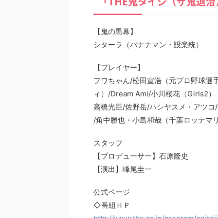
「THE鬼タイジ（ザ鬼退
【鬼の黒幕】
シターラ（バナナマン・設楽統）
【プレイヤー】
フワちゃん/松田宣浩（元プロ野球選手
ィ）/Dream Ami/小川桜花（Girls2）
高橋光臣/佐野岳/ハシヤスメ・アツコ
/角中勝也・小島和哉（千葉ロッテマ
スタッフ
【プロデューサー】石原隆史
【演出】峰尾圭一
公式ページ
◇番組ＨＰ