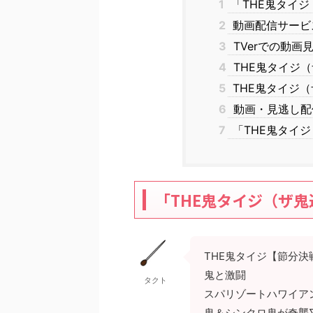
1
「THE鬼タイジ（
2
動画配信サービス
3
TVerでの動画
4
THE鬼タイジ
5
THE鬼タイジ
6
動画・見逃し配
7
「THE鬼タイ
「THE鬼タイジ（ザ鬼退
THE鬼タイジ【節分
鬼と激闘
タクト
スパリゾートハワイア
鬼＆シンクロ鬼が奇襲