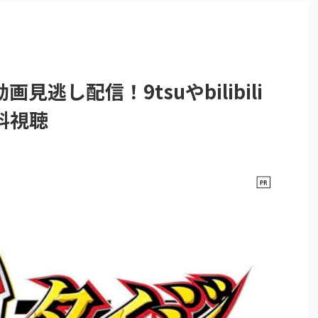
見逃し配信！9tsuやbilibili
料視聴