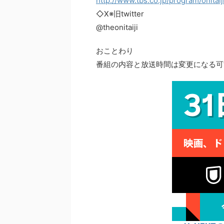
http://www.tbs.co.jp/program/onitaij
◇X※旧twitter
@theonitaiji
おことわり
番組の内容と放送時間は変更になる可