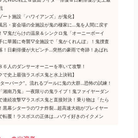
戦
ゾート施設「ハワイアンズ」が鬼化】
風呂・宴会場の全施設が鬼の棲家に…鬼を人間に戻す
！▽鬼だらけの温泉＆シンクロ鬼「オーニーボーイ
手に華麗に奇襲▽全施設で「鬼かくれんぼ」！鬼捜査
落！日劇俳優が大ピンチ…突然の豪雨で奇跡！あばれ
８６人のダンサーオーニーを率いて攻撃！
クで史上最強ラスボス鬼と水上決戦】
ーターパーク”。流れるプールに鬼の大群…恐怖の試練！
「湘南乃鬼」一夜限りの鬼ライブ！鬼ファイヤーダン
で連続攻撃▽ラスボス鬼と直接対決！乗り物は「たら
！黒幕シターラのワナ炸裂…超高速大砲がプレイヤー
で転覆！ラスボスの正体は…ハワイ好きのイクメン