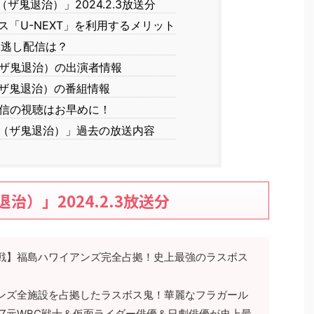
ザ鬼退治）」2024.2.3放送分
「U-NEXT」を利用するメリット
見逃し配信は？
（ザ鬼退治）の出演者情報
（ザ鬼退治）の番組情報
信の視聴はお早めに！
ジ（ザ鬼退治）」過去の放送内容
治）」2024.2.3放送分
決戦】福島ハワイアンズ完全占拠！史上最強のラスボス
ンズ全施設を占拠したラスボス鬼！華麗なフラガール
▽元WBC戦士＆仮面ライダー俳優＆日劇俳優が史上最