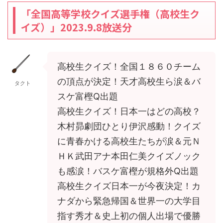
「全国高等学校クイズ選手権（高校生ク
イズ）」2023.9.8放送分
高校生クイズ！全国１８６０チーム
の頂点が決定！天才高校生ら涙＆バ
タクト
スケ富樫Q出題
高校生クイズ！日本一はどの高校？
木村昴劇団ひとり伊沢感動！クイズ
に青春かける高校生たちが涙＆元Ｎ
ＨＫ武田アナ本田仁美クイズノック
も感涙！バスケ富樫が規格外Q出題
高校生クイズ日本一が今夜決定！カ
ナダから緊急帰国＆世界一の大学目
指す秀才＆史上初の個人出場で優勝