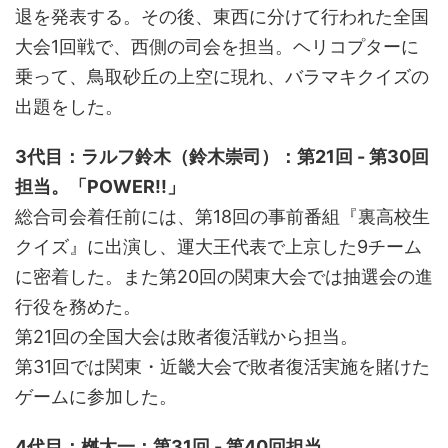
退を発表する。その後、東西に分けて行われた全国
大会1回戦で、西側の司会を担当。ヘリコプターに
乗って、鳥取砂丘の上空に現れ、バラマキクイズの
出題をした。
3代目：ラルフ鈴木（鈴木崇司）：第21回 - 第30回
担当。「POWER!!」
総合司会着任前には、第18回の事前番組『裏高校生
クイズ』に出演し、運大王代表で上京した9チーム
に密着した。また第20回の関東大会では抽選会の進
行役を務めた。
第21回の全国大会は敗者復活戦から担当。
第31回では関東・近畿大会で敗者復活実施を賭けた
ゲームに参加した。
4代目：桝太一：第31回 - 第40回担当。