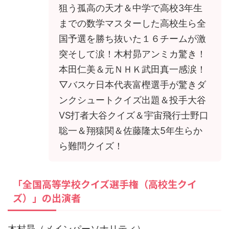
狙う孤高の天才＆中学で高校3年生
までの数学マスターした高校生ら全
国予選を勝ち抜いた１６チームが激
突そして涙！木村昴アンミカ驚き！
本田仁美＆元ＮＨＫ武田真一感涙！
▽バスケ日本代表富樫選手が驚きダ
ンクシュートクイズ出題＆投手大谷
VS打者大谷クイズ＆宇宙飛行士野口
聡一＆翔猿関＆佐藤隆太5年生らか
ら難問クイズ！
「全国高等学校クイズ選手権（高校生クイ
ズ）」の出演者
木村昴（メインパーソナリティ）