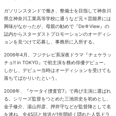
ガソリンスタンドで働き、整備士を目指して神奈川
県立神奈川工業高等学校に通うなど元々芸能界には
興味がなかったが、母親の勧めで『De☆View』の
誌内からスターダストプロモーションのオーディシ
ョンを見つけて応募し、事務所に入所する。
2006年4月、フジテレビ系深夜ドラマ『チェケラッ
チョ!! in TOKYO』で初主演を務め俳優デビュー。
しかし、デビュー当時はオーディションを受けても
落ちてばかりいたという。
2008年、『ケータイ捜査官7』で再び主演に選ばれ
る。シリーズ監督をつとめた三池崇史を初めとし、
金子修介、湯山邦彦、押井守などが監督陣として名
を連ね、全45話と放送が1年間続く隠れた人気ドラ