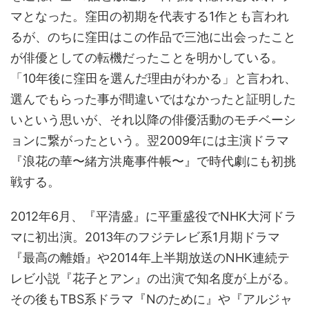
マとなった。窪田の初期を代表する1作とも言われ
るが、のちに窪田はこの作品で三池に出会ったこと
が俳優としての転機だったことを明かしている。
「10年後に窪田を選んだ理由がわかる」と言われ、
選んでもらった事が間違いではなかったと証明した
いという思いが、それ以降の俳優活動のモチベーシ
ョンに繋がったという。翌2009年には主演ドラマ
『浪花の華〜緒方洪庵事件帳〜』で時代劇にも初挑
戦する。
2012年6月、『平清盛』に平重盛役でNHK大河ドラ
マに初出演。2013年のフジテレビ系1月期ドラマ
『最高の離婚』や2014年上半期放送のNHK連続テ
レビ小説『花子とアン』の出演で知名度が上がる。
その後もTBS系ドラマ『Nのために』や『アルジャ