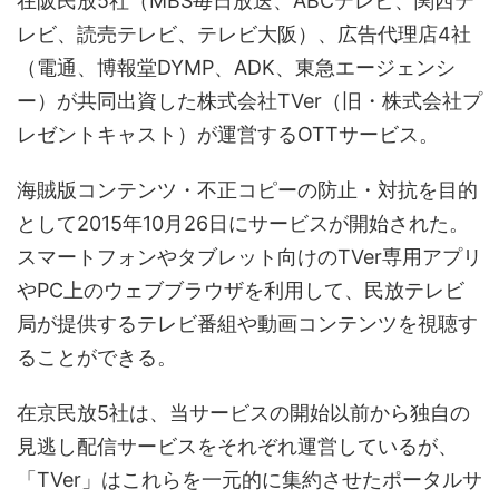
在阪民放5社（MBS毎日放送、ABCテレビ、関西テ
レビ、読売テレビ、テレビ大阪）、広告代理店4社
（電通、博報堂DYMP、ADK、東急エージェンシ
ー）が共同出資した株式会社TVer（旧・株式会社プ
レゼントキャスト）が運営するOTTサービス。
海賊版コンテンツ・不正コピーの防止・対抗を目的
として2015年10月26日にサービスが開始された。
スマートフォンやタブレット向けのTVer専用アプリ
やPC上のウェブブラウザを利用して、民放テレビ
局が提供するテレビ番組や動画コンテンツを視聴す
ることができる。
在京民放5社は、当サービスの開始以前から独自の
見逃し配信サービスをそれぞれ運営しているが、
「TVer」はこれらを一元的に集約させたポータルサ