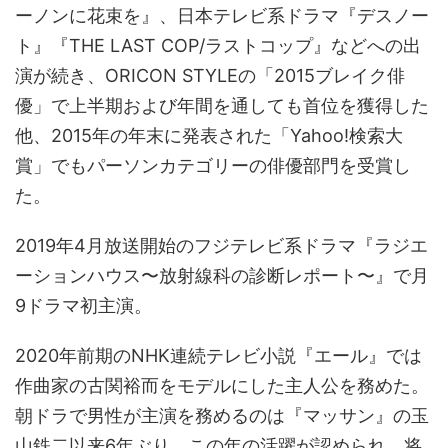
ーノンに花束を』、日本テレビ系ドラマ『デスノー
ト』『THE LAST COP/ラストコップ』などへの出
演が続き、ORICON STYLEの「2015ブレイク俳
優」で上半期および年間を通しても首位を獲得した
他、2015年の年末に発表された「Yahoo!検索大
賞」でもパーソンカテゴリーの俳優部門を受賞し
た。
2019年4月放送開始のフジテレビ系ドラマ『ラジエ
ーションハウス〜放射線科の診断レポート〜』で月
9ドラマ初主演。
2020年前期のNHK連続テレビ小説『エール』では
作曲家の古関裕而をモデルにした主人公を務めた。
朝ドラで男性が主演を務めるのは『マッサン』の玉
山鉄二以来6年ぶり。この年の活躍が認められ、将