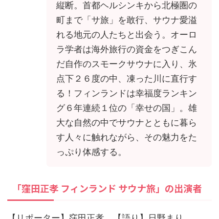
縦断。首都ヘルシンキから北極圏の
町まで「サ旅」を敢行、サウナ愛溢
れる地元の人たちと出会う。オーロ
ラ学者は海外旅行の資金をつぎこん
だ自作のスモークサウナに入り、氷
点下２６度の中、凍った川に直行す
る！フィンランドは幸福度ランキン
グ６年連続１位の「幸せの国」。雄
大な自然の中でサウナとともに暮ら
す人々に触れながら、その魅力をた
っぷり体感する。
「窪田正孝 フィンランド サウナ旅」の出演者
【リポーター】窪田正孝，【語り】日野まり