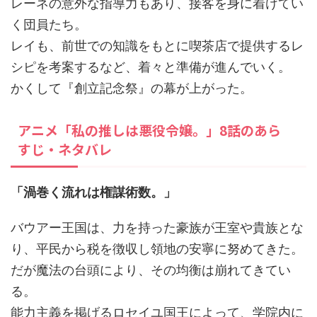
レーネの意外な指導力もあり、接客を身に着けてい
く団員たち。
レイも、前世での知識をもとに喫茶店で提供するレ
シピを考案するなど、着々と準備が進んでいく。
かくして『創立記念祭』の幕が上がった。
アニメ「私の推しは悪役令嬢。」8話のあら
すじ・ネタバレ
「渦巻く流れは権謀術数。」
バウアー王国は、力を持った豪族が王室や貴族とな
り、平民から税を徴収し領地の安寧に努めてきた。
だが魔法の台頭により、その均衡は崩れてきてい
る。
能力主義を掲げるロセイユ国王によって、学院内に