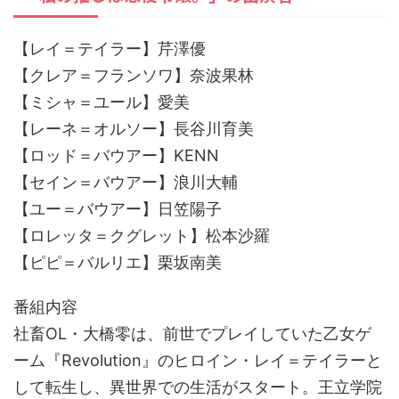
【レイ＝テイラー】芹澤優
【クレア＝フランソワ】奈波果林
【ミシャ＝ユール】愛美
【レーネ＝オルソー】長谷川育美
【ロッド＝バウアー】KENN
【セイン＝バウアー】浪川大輔
【ユー＝バウアー】日笠陽子
【ロレッタ＝クグレット】松本沙羅
【ピピ＝バルリエ】栗坂南美
番組内容
社畜OL・大橋零は、前世でプレイしていた乙女ゲ
ーム『Revolution』のヒロイン・レイ＝テイラーと
して転生し、異世界での生活がスタート。王立学院