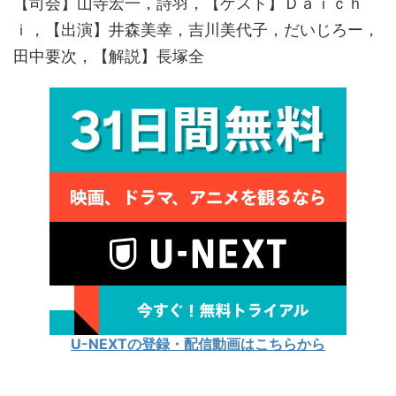
【司会】山寺宏一，詩羽，【ゲスト】Ｄａｉｃｈ
ｉ，【出演】井森美幸，吉川美代子，だいじろー，
田中要次，【解説】長塚全
U-NEXTの登録・配信動画はこちらから