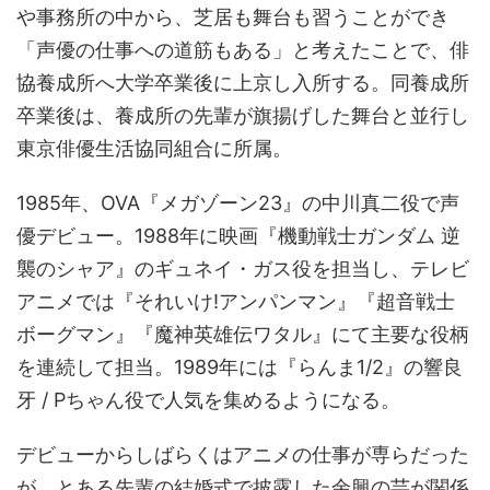
や事務所の中から、芝居も舞台も習うことができ
「声優の仕事への道筋もある」と考えたことで、俳
協養成所へ大学卒業後に上京し入所する。同養成所
卒業後は、養成所の先輩が旗揚げした舞台と並行し
東京俳優生活協同組合に所属。
1985年、OVA『メガゾーン23』の中川真二役で声
優デビュー。1988年に映画『機動戦士ガンダム 逆
襲のシャア』のギュネイ・ガス役を担当し、テレビ
アニメでは『それいけ!アンパンマン』『超音戦士
ボーグマン』『魔神英雄伝ワタル』にて主要な役柄
を連続して担当。1989年には『らんま1/2』の響良
牙 / Pちゃん役で人気を集めるようになる。
デビューからしばらくはアニメの仕事が専らだった
が、とある先輩の結婚式で披露した余興の芸が関係