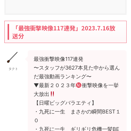
「最強衝撃映像117連発」2023.7.16放
送分
最強衝撃映像117連発
〜スタッフが3627本見た中から選ん
タクト
だ最強動画ランキング〜
▼最新２０２３年
衝撃映像を一挙
大放出
【日曜ビッグバラエティ】
・九死に一生 まさかの瞬間BEST１
０
・九死に一生 ギリギリ危機一髪BE