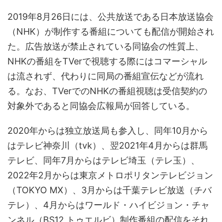
2019年8月26日には、公共放送である日本放送協会
（NHK）が制作する番組についても配信が開始され
た。広告放送が禁止されている同協会の性質上、
NHKの番組をTVerで視聴する際にはコマーシャル
は流されず、代わりに同局の番組宣伝などが流れ
る。なお、TVerでのNHKの番組視聴は受信契約の
対象外であると同協会広報局が回答している。
2020年からは独立放送局も参入し、同年10月から
はテレビ神奈川（tvk）、翌2021年4月からは群馬
テレビ、同年7月からはテレビ埼玉（テレ玉）、
2022年2月からは東京メトロポリタンテレビジョン
（TOKYO MX）、3月からは千葉テレビ放送（チバ
テレ）、4月からはワールド・ハイビジョン・チャ
ンネル（BS12 トゥエルビ）制作番組の配信をそれ