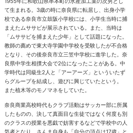
1955年に和歌山県串本町の水産加工業の次男とし
て生まれる。3歳の時に奈良県に転居し、出身小学
校である奈良市立鼓阪小学校には、小学生当時に捕
まえたムササビが展示されている。また、当時は
「ムササビを捕まえた少年」として話題になった。
教師の薦めで東大寺学園中学校を受験したが不合格
となり、その後奈良市立三笠中学校に進学した。奈
良県中学生相撲大会で2位になったことがある。中
学時代は同級生2人と「アーアーズ」といういたず
らグループを結成し、遊びに興じていたという。
また植木等のモノマネをしていた。
奈良商業高校時代もクラブ活動はサッカー部に所属
したものの、決して真面目な生徒ではなく何度も別
のクラスの授業を悪戯で妨害するなどで学校中の人
気者となり、さんま自身も「自分の頂点は17歳」と