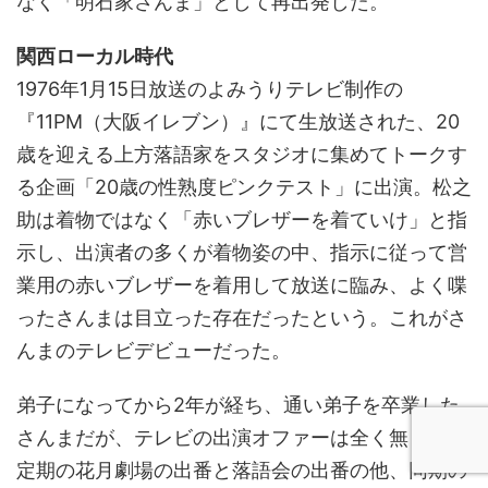
なく「明石家さんま」として再出発した。
関西ローカル時代
1976年1月15日放送のよみうりテレビ制作の
『11PM（大阪イレブン）』にて生放送された、20
歳を迎える上方落語家をスタジオに集めてトークす
る企画「20歳の性熟度ピンクテスト」に出演。松之
助は着物ではなく「赤いブレザーを着ていけ」と指
示し、出演者の多くが着物姿の中、指示に従って営
業用の赤いブレザーを着用して放送に臨み、よく喋
ったさんまは目立った存在だったという。これがさ
んまのテレビデビューだった。
弟子になってから2年が経ち、通い弟子を卒業した
さんまだが、テレビの出演オファーは全く無く、不
定期の花月劇場の出番と落語会の出番の他、同期の