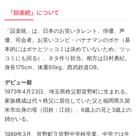
「設楽統」について
「設楽統」は、日本のお笑いタレント、俳優、声
優、司会者。お笑いコンビ・バナナマンのボケ（基
本的にはボケとツッコミは決めていないため、ツッ
コミにも回る）、ネタ作り担当。相方は日村勇紀。
身長175cm、体重65kg。西武鉄道OB。
デビュー前
1973年4月23日、埼玉県秩父郡皆野町に生まれる。
家族構成は代々秩父に居住していた父と福岡県久留
米市出身の母（旧姓：江頭）、6歳上の兄と3歳上の
姉がいる。
1989年3月、皆野町立皆野中学校卒業。中学では生