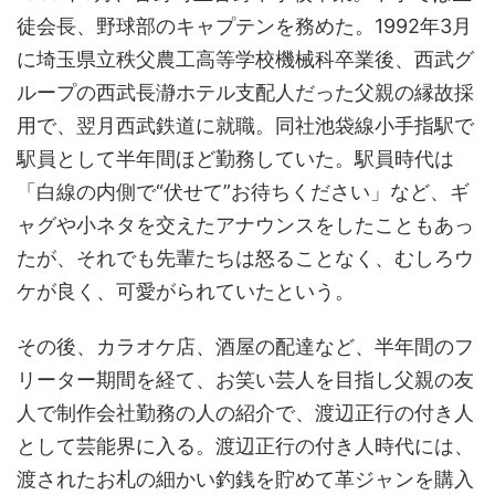
徒会長、野球部のキャプテンを務めた。1992年3月
に埼玉県立秩父農工高等学校機械科卒業後、西武グ
ループの西武長瀞ホテル支配人だった父親の縁故採
用で、翌月西武鉄道に就職。同社池袋線小手指駅で
駅員として半年間ほど勤務していた。駅員時代は
「白線の内側で“伏せて”お待ちください」など、ギ
ャグや小ネタを交えたアナウンスをしたこともあっ
たが、それでも先輩たちは怒ることなく、むしろウ
ケが良く、可愛がられていたという。
その後、カラオケ店、酒屋の配達など、半年間のフ
リーター期間を経て、お笑い芸人を目指し父親の友
人で制作会社勤務の人の紹介で、渡辺正行の付き人
として芸能界に入る。渡辺正行の付き人時代には、
渡されたお札の細かい釣銭を貯めて革ジャンを購入