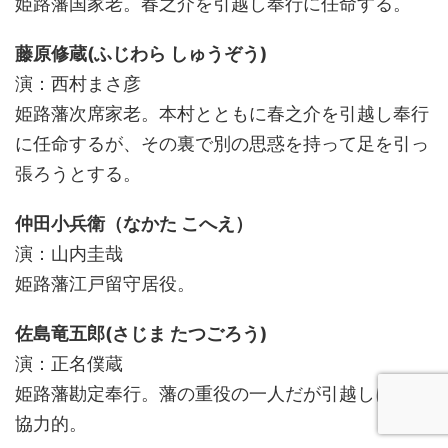
姫路藩国家老。春之介を引越し奉行に任命する。
藤原修蔵(ふじわら しゅうぞう)
演：西村まさ彦
姫路藩次席家老。本村とともに春之介を引越し奉行
に任命するが、その裏で別の思惑を持って足を引っ
張ろうとする。
仲田小兵衛（なかた こへえ）
演：山内圭哉
姫路藩江戸留守居役。
佐島竜五郎(さじま たつごろう)
演：正名僕蔵
姫路藩勘定奉行。藩の重役の一人だが引越しには非
協力的。