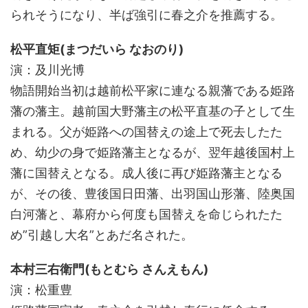
られそうになり、半ば強引に春之介を推薦する。
松平直矩(まつだいら なおのり)
演：及川光博
物語開始当初は越前松平家に連なる親藩である姫路
藩の藩主。越前国大野藩主の松平直基の子として生
まれる。父が姫路への国替えの途上で死去したた
め、幼少の身で姫路藩主となるが、翌年越後国村上
藩に国替えとなる。成人後に再び姫路藩主となる
が、その後、豊後国日田藩、出羽国山形藩、陸奥国
白河藩と、幕府から何度も国替えを命じられたた
め”引越し大名”とあだ名された。
本村三右衛門(もとむら さんえもん)
演：松重豊