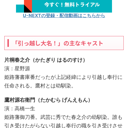
U-NEXTの登録・配信動画はこちらから
「引っ越し大名！」の主なキャスト
片桐春之介（かたぎり はるのすけ）
演：星野源
姫路藩書庫番だったが上記経緯により引越し奉行に
任命される。鷹村とは幼馴染。
鷹村源右衛門（たかむら げんえもん）
演：高橋一生
姫路藩御刀番。武芸に秀でた春之介の幼馴染。誰も
引き受けたがらない引越し奉行の職を引き受けさせ