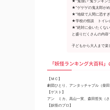
★“鬼強い”鬼ランキン
★“ゲゲゲの鬼太郎が
★“地獄で人間に恐す
★学校の怪談 トイレ
★“絶対に会いたくな
と盛りだくさんの内容
子どもから大人まで楽
「妖怪ランキング大百科」
【ＭＣ】
劇団ひとり、アンタッチャブル（柴
【ゲスト】
アン ミカ、高山一実、森田哲矢（
【妖怪のプロ】