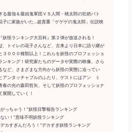
ぎる最強＆最凶鬼軍団ＶＳ人間・桃太郎の壮絶バト
花子に家族がいた…超貴重「ゲゲゲの鬼太郎」伝説映
『妖怪ランキング大百科』第２弾が放送される！
ぱ、トイレの花子さんなど、古来より日本に語り継が
と３０００種類以上！これらを妖怪のプロフェッショ
ランキング！研究家たちのデータや実際の映像、さら
るなど、さまざまな方向から妖怪の実態に迫ってい
とアンタッチャブルのふたり、ゲストにはアン ミ
青春の光の森田哲矢、そして妖怪のプロフェッショナ
て展開していく！
上がっちゃう！”妖怪目撃報告ランキング
らない！”意味不明妖怪ランキング
とデカすぎんだろう！”デカすぎ妖怪ランキング