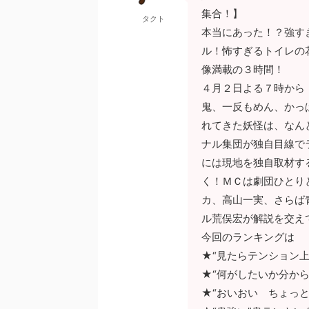
集合！】
タクト
本当にあった！？強す
ル！怖すぎるトイレの
像満載の３時間！
４月２日よる７時から
鬼、一反もめん、かっ
れてきた妖怪は、なん
ナル集団が独自目線で
には現地を独自取材す
く！ＭＣは劇団ひとり
カ、高山一実、さらば
ル荒俣宏が解説を交え
今回のランキングは
★“見たらテンション
★“何がしたいか分か
★“おいおい ちょっ