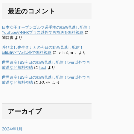
最近のコメント
日本女子オープンゴルフ選手権の動画見逃し配信！
YouTubeやNHKプラス以外で再放送を無料視聴
に
関口實
より
呼び出し先生タナカの今日の動画見逃し配信！
bilibiliやTVer以外で無料視聴
に
ｖｈんｍ，
より
世界遺産TBS今日の動画見逃し配信！tver以外で再
放送など無料視聴
に
tact
より
世界遺産TBS今日の動画見逃し配信！tver以外で再
放送など無料視聴
に
おいら
より
アーカイブ
2024年1月