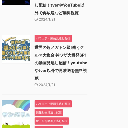
し配信！tverやYouTube以
外で再放送など無料視聴
2024/1/21
バラエティ動画見逃し配信
世界の超メガトン級!働くク
ルマ大集合 神ワザ大爆発SP!
の動画見逃し配信！youtube
やtver以外で再放送を無料視
聴
2024/1/21
バラエティ動画見逃し配信
情報動画見逃し配信
旅・紀行動画見逃し配信