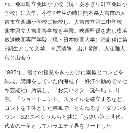
れ、免田町立免田小学校（現・あさぎり町立免田小
学校）に入学。小学4年生の時に熊本県人吉市の人
吉市立西瀬小学校に転校し、人吉市立第二中学校、
熊本県立人吉高等学校を卒業。映画監督を志し横浜
放送映画専門学院（現・日本映画大学）演劇科に第
9期生として入学。南原清隆、出川哲朗、入江雅人
らと出会う。
1985年、漫才の授業をきっかけに南原とコンビを
結成。講師をしていた内海桂子・好江の勧めでマセ
キ芸能社に所属し、『お笑いスター誕生!!』に出
演。「ショートコント」スタイルを確立するなど、
コントを主体とした芸風で、とんねるず・ダウンタ
ウン・B21スペシャルらと共に「お笑い第三世代」
代表の一角としてバラエティ界をリードした。