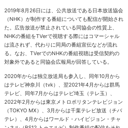
2019年8月26日には、公共放送である日本放送協会
（NHK）が制作する番組についても配信が開始され
た。広告放送が禁止されている同協会の性質上、
NHKの番組をTVerで視聴する際にはコマーシャル
は流されず、代わりに同局の番組宣伝などが流れ
る。なお、TVerでのNHKの番組視聴は受信契約の
対象外であると同協会広報局が回答している。
2020年からは独立放送局も参入し、同年10月から
はテレビ神奈川（tvk）、翌2021年4月からは群馬
テレビ、同年7月からはテレビ埼玉（テレ玉）、
2022年2月からは東京メトロポリタンテレビジョン
（TOKYO MX）、3月からは千葉テレビ放送（チバ
テレ）、4月からはワールド・ハイビジョン・チャ
ンネル（BS12 トゥエルビ）制作番組の配信をそれ