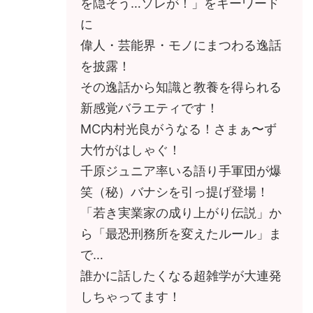
を隠そう…ソレが！」をキーワード
に
偉人・芸能界・モノにまつわる逸話
を披露！
その逸話から知識と教養を得られる
新感覚バラエティです！
MC内村光良がうなる！さまぁ〜ず
大竹がはしゃぐ！
千原ジュニア率いる語り手軍団が爆
笑（秘）バナシを引っ提げ登場！
「若き実業家の成り上がり伝説」か
ら「最恐刑務所を変えたルール」ま
で…
誰かに話したくなる超雑学が大連発
しちゃってます！