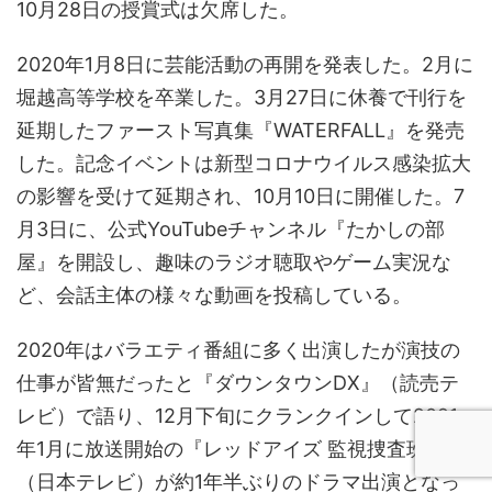
10月28日の授賞式は欠席した。
2020年1月8日に芸能活動の再開を発表した。2月に
堀越高等学校を卒業した。3月27日に休養で刊行を
延期したファースト写真集『WATERFALL』を発売
した。記念イベントは新型コロナウイルス感染拡大
の影響を受けて延期され、10月10日に開催した。7
月3日に、公式YouTubeチャンネル『たかしの部
屋』を開設し、趣味のラジオ聴取やゲーム実況な
ど、会話主体の様々な動画を投稿している。
2020年はバラエティ番組に多く出演したが演技の
仕事が皆無だったと『ダウンタウンDX』（読売テ
レビ）で語り、12月下旬にクランクインして2021
年1月に放送開始の『レッドアイズ 監視捜査班』
（日本テレビ）が約1年半ぶりのドラマ出演となっ