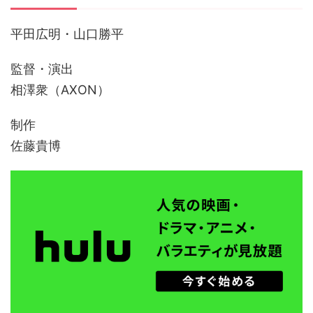
平田広明・山口勝平
監督・演出
相澤衆（AXON）
制作
佐藤貴博