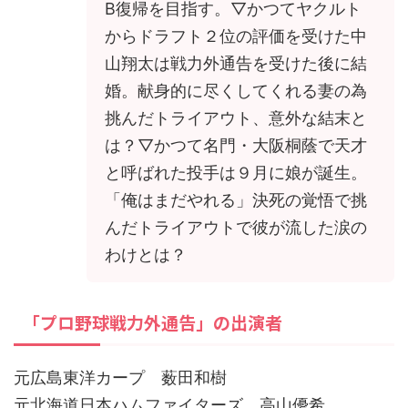
B復帰を目指す。▽かつてヤクルト
からドラフト２位の評価を受けた中
山翔太は戦力外通告を受けた後に結
婚。献身的に尽くしてくれる妻の為
挑んだトライアウト、意外な結末と
は？▽かつて名門・大阪桐蔭で天才
と呼ばれた投手は９月に娘が誕生。
「俺はまだやれる」決死の覚悟で挑
んだトライアウトで彼が流した涙の
わけとは？
「プロ野球戦力外通告」の出演者
元広島東洋カープ 薮田和樹
元北海道日本ハムファイターズ 高山優希