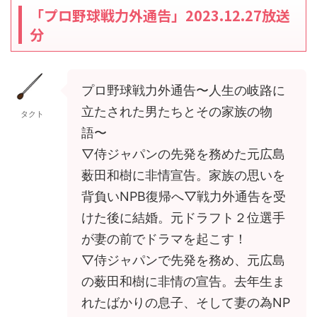
「プロ野球戦力外通告」2023.12.27放送
分
プロ野球戦力外通告〜人生の岐路に
立たされた男たちとその家族の物
タクト
語〜
▽侍ジャパンの先発を務めた元広島
薮田和樹に非情宣告。家族の思いを
背負いNPB復帰へ▽戦力外通告を受
けた後に結婚。元ドラフト２位選手
が妻の前でドラマを起こす！
▽侍ジャパンで先発を務め、元広島
の薮田和樹に非情の宣告。去年生ま
れたばかりの息子、そして妻の為NP