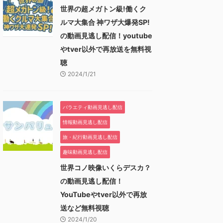
世界の超メガトン級!働くク
ルマ大集合 神ワザ大爆発SP!
の動画見逃し配信！youtube
やtver以外で再放送を無料視
聴
2024/1/21
バラエティ動画見逃し配信
情報動画見逃し配信
旅・紀行動画見逃し配信
趣味動画見逃し配信
世界コノ映像いくらデスカ？
の動画見逃し配信！
YouTubeやtver以外で再放
送など無料視聴
2024/1/20