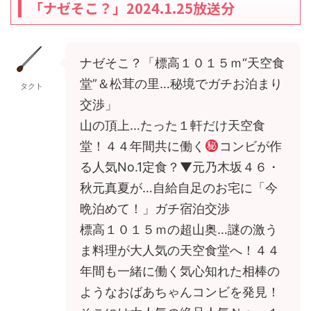
「ナゼそこ？」2024.1.25放送分
ナゼそこ？「標高１０１５ｍ“天空食
堂”＆松茸の里…秘境でガチお泊まり
タクト
交渉」
山の頂上…たった１軒だけ天空食
堂！４４年間共に働く
コンビが作
る人気No.1定食？▼元乃木坂４６・
秋元真夏が…自給自足のお宅に「今
晩泊めて！」ガチ宿泊交渉
標高１０１５ｍの超山奥…謎の激う
ま料理が大人気の天空食堂へ！４４
年間も一緒に働く気心知れた相棒の
ようなおばあちゃんコンビを発見！