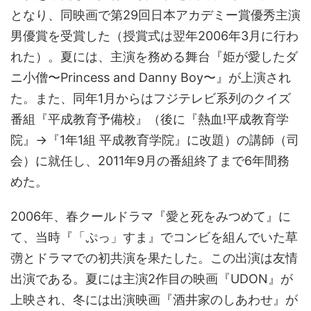
となり、同映画で第29回日本アカデミー賞優秀主演
男優賞を受賞した（授賞式は翌年2006年3月に行わ
れた）。夏には、主演を務める舞台『姫が愛したダ
ニ小僧〜Princess and Danny Boy〜』が上演され
た。また、同年1月からはフジテレビ系列のクイズ
番組『平成教育予備校』（後に『熱血!平成教育学
院』→『1年1組 平成教育学院』に改題）の講師（司
会）に就任し、2011年9月の番組終了まで6年間務
めた。
2006年、春クールドラマ『愛と死をみつめて』に
て、当時『「ぷっ」すま』でコンビを組んでいた草
彅とドラマでの初共演を果たした。この出演は友情
出演である。夏には主演2作目の映画『UDON』が
上映され、冬には出演映画『酒井家のしあわせ』が