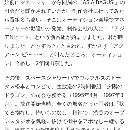
始前にマネージャーから同局の『ASIA BAGUS!』の
司会だと聞かされていたが、制作会社に行ってみた
ら番組名も違い、そこはオーディション会場でマネ
ージャーの勘違いが発覚。制作会社の人に「『アジ
アNビート』という新番組が始まりました。君が映
りました。どうする!?」と言われ、すかさず「アジ
ア〜ン ビ〜ト〜!」と叫んだところ、オーディショ
ンに合格し、2年間出演した。
その後、スペースシャワーTVでウルフルズのトー
タス松本とコンビで、生放送の2時間番組『夕陽の
ドラゴン』の司会を務める（1995年4月 - 1997年3
月）。放送開始当時、全くの無名だった両者は「捨
てる物なし、怖いものなし」精神で、渋谷のオープ
ンスタジオを気軽に抜けて街中をアポなし中継する
等、現在の2人の知名度を思えば考えられない大ら