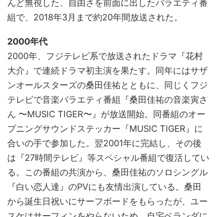
んど無視した、自由さを前面に出したバラエティ番
組で、2018年3月まで約20年間放送された。
2000年代
2000年、フジテレビ系で放送されたドラマ『花村
大介』で連続ドラマ初主演を果たす。同年にはサザ
ンオールスターズの桑田佳祐とともに、同じくフジ
テレビで音楽バラエティ番組『桑田佳祐の音楽寅さ
ん 〜MUSIC TIGER〜』が放送開始。同番組のオー
プニングサウンドステッカー『MUSIC TIGER』に
合いの手で参加した。翌2001年に完結し、その後
は『27時間テレビ』等スペシャル番組で復活してい
る。この番組の共演から、桑田佳祐のソロシングル
『白い恋人達』のPVにも友情出演している。桑田
から誕生日祝いにサーフボードをもらったが、ユー
スケはサーフィンをやらないため、自宅ベランダに