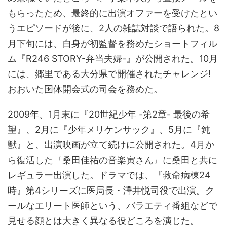
もらったため、最終的に出演オファーを受けたとい
うエピソードが後に、2人の雑誌対談で語られた。8
月下旬には、自身が初監督を務めたショートフィル
ム『R246 STORY-弁当夫婦-』が公開された。10月
には、郷里である大分県で開催されたチャレンジ!
おおいた国体開会式の司会を務めた。
2009年、1月末に『20世紀少年 -第2章- 最後の希
望』、2月に『少年メリケンサック』、5月に『鈍
獣』と、出演映画が立て続けに公開された。4月か
ら復活した『桑田佳祐の音楽寅さん』に桑田と共に
レギュラー出演した。ドラマでは、『救命病棟24
時』第4シリーズに医局長・澤井悦司役で出演。ク
ールなエリート医師という、バラエティ番組などで
見せる顔とは大きく異なる役どころを演じた。