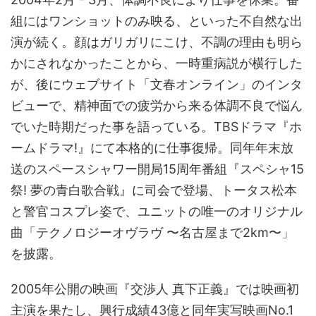
組にはワンショットのみ映る、といった不自然な出
演が続く。顔はガリガリにこけ、不調の理由も明ら
かにされなかったことから、一時重病説が横行した
が、後にウェブサイト「文春オンライン」のインタ
ビューで、精神面での疲労から来る体調不良で悩ん
でいた時期だった事を語っている。TBSドラマ『ホ
ームドラマ!』にて本格的に仕事復帰。同年年末放
送のスペースシャワー開局15周年番組『スペシャ15
祭! 夢の青白歌合戦』に司会で登場、トータス松本
と警官コスプレ姿で、ユニットの唯一のオリジナル
曲「テクノロジーオヴラヴ 〜名古屋まで2km〜」
を披露。
2005年公開の映画『交渉人 真下正義』では映画初
主演を果たし、興行成績43億と同年実写映画No.1