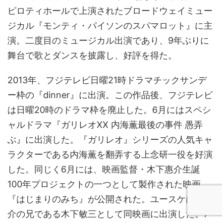
ピロティホールで上演されたブロードウェイミュー
ジカル『モンティ・パイソンのスパマロット』に主
演。二度目のミュージカル出演であり、9年ぶりに
舞台で歌とダンスを披露し、好評を得た。
2013年、フジテレビ日曜21時ドラマチックサンデ
ー枠の『dinner』に出演。この作品後、フジテレビ
は日曜20時のドラマ枠を廃止した。6月にはスペシ
ャルドラマ『ガリレオXX 内海薫最後の事件 愚弄
ぶ』に出演した。『ガリレオ』シリーズの人気キャ
ラクターである内海薫を翻弄する上念研一役を好演
した。同じく6月には、映画監督・木下惠介生誕
100年プロジェクトの一つとして製作された映画
『はじまりのみち』が公開された。ユースケは、恵
介の兄である木下敏三として同映画に出演した。7