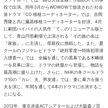
役で出演。同年3月からWOWOWで放送された社会
派ドラマ『CO 移植コーディネーター』では、吉岡
秀隆と共に臓器移植コーディネーターを好演。4月
に劇団ハイバイの人気作「て」のリニューアル版と
して、青山円形劇場で上演される「その族の名は
『家族』」に主演し、母親役に挑戦した。また、夏
クールのフジテレビドラマ『絶対零度〜特殊犯罪潜
入捜査〜』では、全編を通しての黒幕である木幡雄
一を見事に演じ、ドラマの終盤から登場し、物語を
最高潮に盛り上げた。さらに、NHKの冬クールドラ
マ10の『カレ、夫、男友達』では、妻に暴力を振う
夫を演じ、年間を通して4本のドラマに出演するこ
とになる。
2012年、東京赤坂ACTシアターおよび大阪森ノ宮