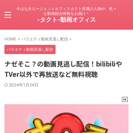
今はなきエージェントオフィスタクト所属の人物や、色々
な動画総合情報をお届け！
-タクト-動画オフィス
HOME
>
バラエティ動画見逃し配信
>
バラエティ動画見逃し配信
ナゼそこ？の動画見逃し配信！bilibiliや
TVer以外で再放送など無料視聴
2024年1月24日