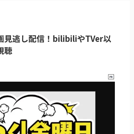
し配信！bilibiliやTVer以
視聴