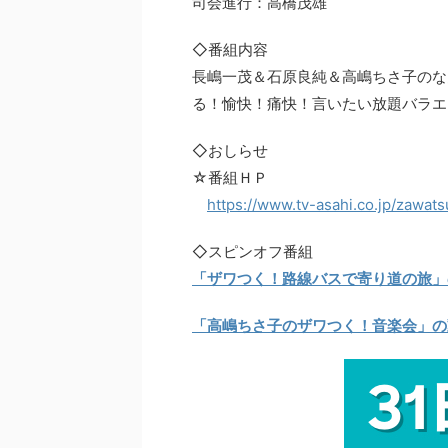
司会進行：高橋茂雄
◇番組内容
長嶋一茂＆石原良純＆高嶋ちさ子のな
る！愉快！痛快！言いたい放題バラエ
◇おしらせ
☆番組ＨＰ
https://www.tv-asahi.co.jp/zawat
◇スピンオフ番組
「ザワつく！路線バスで寄り道の旅」
「高嶋ちさ子のザワつく！音楽会」の