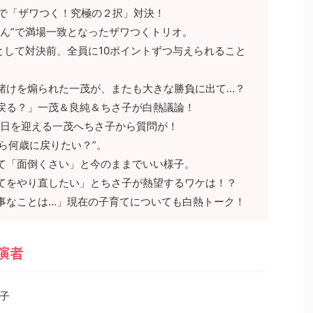
”で「ザワつく！究極の２択」対決！
あん”で満場一致となったザワつくトリオ。
として対決前、全員に10ポイントずつ与えられること
賭けを煽られた一茂が、またも大きな勝負に出て…？
戻る？」一茂＆良純＆ちさ子が白熱議論！
生日を迎える一茂へちさ子から質問が！
ら何歳に戻りたい？”。
て「面倒くさい」と今のままでいい様子。
てをやり直したい」とちさ子が熱望するワケは！？
事なことは…」現在の子育てについても白熱トーク！
演者
子