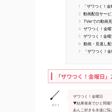
1
「ザワつく！金曜日
2
動画配信サービス
3
TVerでの動画
4
ザワつく！金曜
5
ザワつく！金曜
6
動画・見逃し配
7
「ザワつく！金
「ザワつく！金曜日」20
ザワつく！金曜日
▼結果発表でひと悶着!
タクト
あんこ好きを永遠に悩