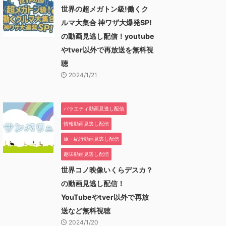
世界の超メガトン級!働くク
ルマ大集合 神ワザ大爆発SP!
の動画見逃し配信！youtube
やtver以外で再放送を無料視
聴
2024/1/21
バラエティ動画見逃し配信
情報動画見逃し配信
旅・紀行動画見逃し配信
趣味動画見逃し配信
世界コノ映像いくらデスカ？
の動画見逃し配信！
YouTubeやtver以外で再放
送など無料視聴
2024/1/20