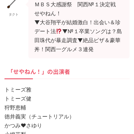
ＭＢＳ大感謝祭 関西№１決定戦
せやねん！
タクト
▼大谷翔平が結婚激白！出会い＆珍
デート法
▼№１卒業ソングは？島
田珠代が暴走調査▼絶品ピザ＆豪華
丼！関西一グルメ３連発
「せやねん！」の出演者
トミーズ雅
トミーズ健
狩野恵輔
徳井義実（チュートリアル）
かつみ♥さゆり