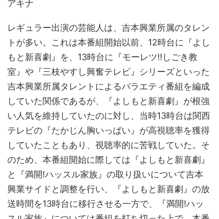
アキナ
レギュラー出演の芸能人は、吉本興業所属のタレン
トが多い。これは本番組開始以前、12時台に『よし
もと新喜劇』を、13時台に『モーレツ!!しごき教
室』や『三枝やすし興奮テレビ』シリーズといった
吉本興業所属タレントによるバラエティ番組を編成
していた関係であるが、『よしもと新喜劇』が根強
い人気を維持していたのに対し、当時13時台は関西
テレビの『たかじん胸いっぱい』が高視聴率を獲得
していたこともあり、視聴率的に苦戦していた。そ
のため、本番組開始に際しては『よしもと新喜劇』
と『満開!ハッスル家族』の取り扱いについて吉本
興業サイドと調整を行い、『よしもと新喜劇』の放
送時間を13時台に移行させる一方で、『満開!ハッ
スル家族』については番組を打ち切った上で、本番