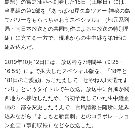
島県）の宮之浦港へ到着した15日（土曜日）には、
当番組の第2部を『あっぱれ!屋久島ツアー 神秘の島
でパワーをもらっちゃおうスペシャル』（地元系列
局・南日本放送との共同制作による生放送の特別番
組）に充てる一方で、現地からの生中継を第1部に
組み込んだ。
2019年10月12日には、放送枠を7時間半（9:25 -
16:55）にまで拡大したスペシャル版を、『18年と
181日のご愛顧におこたえして せやねん!大還元ま
つり』というタイトルで生放送。放送中に台風が関
西地方へ接近したため、当初予定していた生中継企
画の一部を変更したうえで、台風情報を随所に組み
込みながら『よしもと新喜劇』とのコラボレーショ
ン企画（事前収録）などを放送した。