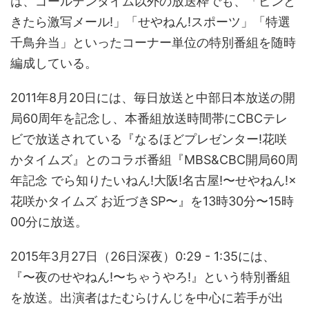
は、ゴールデンタイム以外の放送枠でも、「ピンと
きたら激写メール!」「せやねん!スポーツ」「特選
千鳥弁当」といったコーナー単位の特別番組を随時
編成している。
2011年8月20日には、毎日放送と中部日本放送の開
局60周年を記念し、本番組放送時間帯にCBCテレ
ビで放送されている『なるほどプレゼンター!花咲
かタイムズ』とのコラボ番組『MBS&CBC開局60周
年記念 でら知りたいねん!大阪!名古屋!〜せやねん!×
花咲かタイムズ お近づきSP〜』を13時30分〜15時
00分に放送。
2015年3月27日（26日深夜）0:29 - 1:35には、
『〜夜のせやねん!〜ちゃうやろ!』という特別番組
を放送。出演者はたむらけんじを中心に若手が出