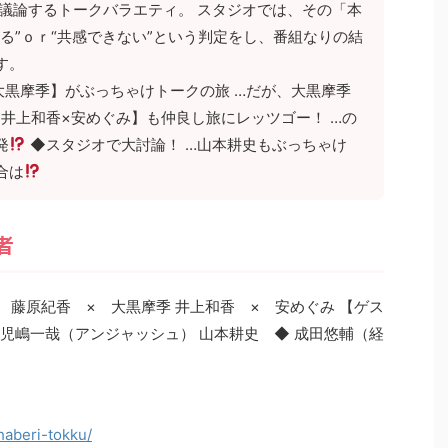
で議論するトークバラエティ。 スタジオでは、その「本
る”ｏｒ“共感できない”という判定をし、番組なりの結
す。
大黒摩季】がぶっちゃけトークの旅 …だが、大黒摩季
井上和香×安めぐみ】も仲良し旅にレッツゴー！ …の
発
◆スタジオで大討論！ …山本耕史もぶっちゃけ
合は
者
】 藤原紀香 × 大黒摩季 井上和香 × 安めぐみ 【ゲス
子 児嶋一哉（アンジャッシュ） 山本耕史 ◆ 成田悠輔（経
haberi-tokku/