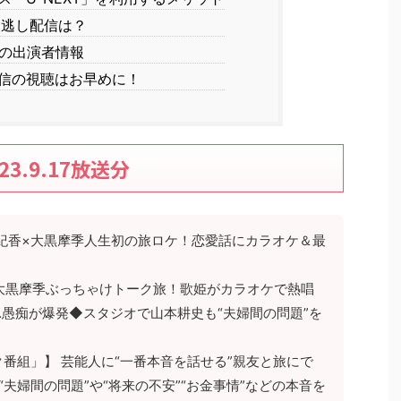
見逃し配信は？
の出演者情報
信の視聴はお早めに！
3.9.17放送分
紀香×大黒摩季人生初の旅ロケ！恋愛話にカラオケ＆最
大黒摩季ぶっちゃけトーク旅！歌姫がカラオケで熱唱
…愚痴が爆発◆スタジオで山本耕史も“夫婦間の問題”を
番組」】 芸能人に“一番本音を話せる”親友と旅にで
“夫婦間の問題”や“将来の不安”“お金事情”などの本音を