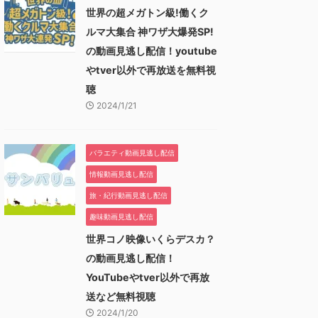
世界の超メガトン級!働くク
ルマ大集合 神ワザ大爆発SP!
の動画見逃し配信！youtube
やtver以外で再放送を無料視
聴
2024/1/21
バラエティ動画見逃し配信
情報動画見逃し配信
旅・紀行動画見逃し配信
趣味動画見逃し配信
世界コノ映像いくらデスカ？
の動画見逃し配信！
YouTubeやtver以外で再放
送など無料視聴
2024/1/20