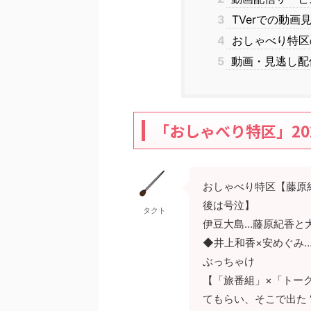
3
TVerでの動画
4
おしゃべり特区
5
動画・見逃し配
「おしゃべり特区」202
おしゃべり特区【藤原
後は号泣】
タクト
伊豆大島…藤原紀香と
◆井上和香×安めぐみ
ぶっちゃけ
【「旅番組」×「トーク
てもらい、そこで出た 