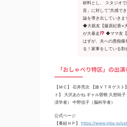
材料とし、 スタジオ
音」に対して“共感でき
論を導き出していきま
◆大親友【藤原紀香×
が大暴走
◆ママ友【
はずが、夫への愚痴爆
る！家事をしている割
「おしゃべり特区」の出演
【ＭＣ】 石井亮次 【旅ＶＴＲゲスト
ト】 大沢あかね ギャル曽根 久慈暁
済学者） 中野信子（脳科学者）
公式ページ
【番組ＨＰ】
https://www.mbs.jp/os