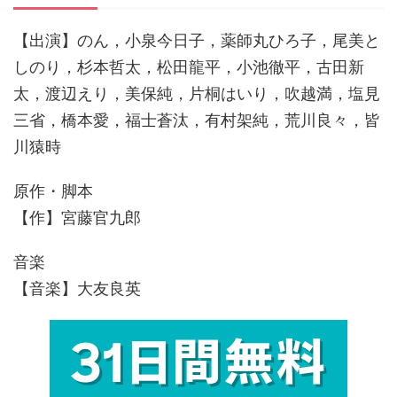
【出演】のん，小泉今日子，薬師丸ひろ子，尾美と
しのり，杉本哲太，松田龍平，小池徹平，古田新
太，渡辺えり，美保純，片桐はいり，吹越満，塩見
三省，橋本愛，福士蒼汰，有村架純，荒川良々，皆
川猿時
原作・脚本
【作】宮藤官九郎
音楽
【音楽】大友良英