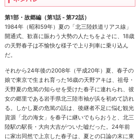
第1部・故郷編（第1話 - 第72話）
1984年（昭和59年）夏の「北三陸鉄道リアス線」
開通式、歓喜に賑わう大勢の人たちをよそに、18歳
の天野春子は不愉快な様子で上り列車に乗り込ん
だ。
それから24年後の2008年（平成20年）夏、春子の
娘で東京で生まれ育った16歳の天野アキは、祖母・
天野夏の危篤の知らせを受けた春子に連れられ、彼
女の郷里である岩手県北三陸市袖が浜を初めて訪れ
る。しかし夏の危篤の話は、後継者不足に悩む観光
資源「北の海女」を春子に継いでもらおうと、北三
陸駅の駅長・大向大吉がついた嘘だった。24年前
に家出同然で上京した春子は、夏との口論の末に東