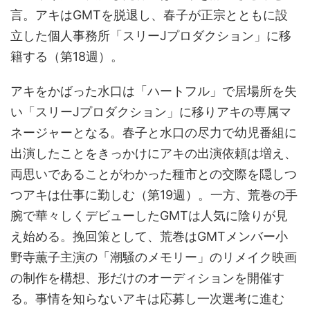
言。アキはGMTを脱退し、春子が正宗とともに設
立した個人事務所「スリーJプロダクション」に移
籍する（第18週）。
アキをかばった水口は「ハートフル」で居場所を失
い「スリーJプロダクション」に移りアキの専属マ
ネージャーとなる。春子と水口の尽力で幼児番組に
出演したことをきっかけにアキの出演依頼は増え、
両思いであることがわかった種市との交際を隠しつ
つアキは仕事に勤しむ（第19週）。一方、荒巻の手
腕で華々しくデビューしたGMTは人気に陰りが見
え始める。挽回策として、荒巻はGMTメンバー小
野寺薫子主演の「潮騒のメモリー」のリメイク映画
の制作を構想、形だけのオーディションを開催す
る。事情を知らないアキは応募し一次選考に進む