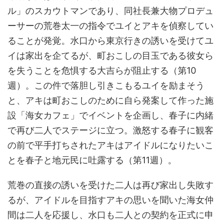
ル」のスカウトマンであり、同社長兼大物プロデュ
ーサーの荒巻太一の指令でユイとアキを偵察してい
ることが発覚。水口から東京行きの誘いを受けてユ
イは家出を企てるが、町おこしの目玉である彼女ら
を失うことを危惧する大吉らが阻止する（第10
週）。この件で落胆し引きこもるユイを励まそう
と、アキは町おこしのために自ら発案して作った施
設「海女カフェ」でイベントを企画し、春子に内緒
で再び二人でステージに立つ。激怒する春子に観客
の前で平手打ちされたアキはアイドルになりたいこ
とを春子と地元民に吐露する（第11週）。
荒巻の直接の誘いを受けた二人は再び家出し失敗す
るが、アイドルを目指すアキの思いを聞いた海女仲
間は二人を応援し、水口も二人との契約を正式に申