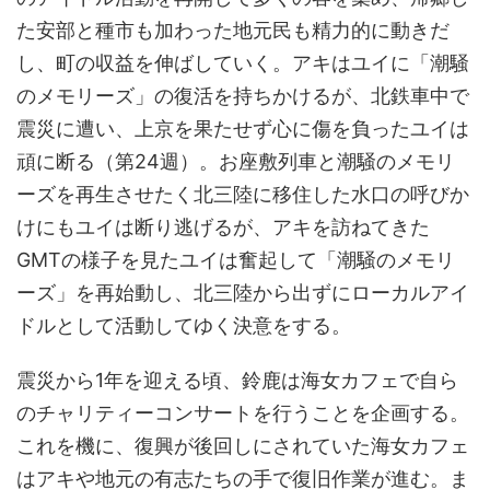
た安部と種市も加わった地元民も精力的に動きだ
し、町の収益を伸ばしていく。アキはユイに「潮騒
のメモリーズ」の復活を持ちかけるが、北鉄車中で
震災に遭い、上京を果たせず心に傷を負ったユイは
頑に断る（第24週）。お座敷列車と潮騒のメモリ
ーズを再生させたく北三陸に移住した水口の呼びか
けにもユイは断り逃げるが、アキを訪ねてきた
GMTの様子を見たユイは奮起して「潮騒のメモリ
ーズ」を再始動し、北三陸から出ずにローカルアイ
ドルとして活動してゆく決意をする。
震災から1年を迎える頃、鈴鹿は海女カフェで自ら
のチャリティーコンサートを行うことを企画する。
これを機に、復興が後回しにされていた海女カフェ
はアキや地元の有志たちの手で復旧作業が進む。ま