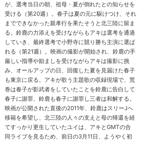
が、選考当日の朝、祖母・夏が倒れたとの知らせを
受ける（第20週）。春子は夏の元に駆けつけ、それ
までできなかった親孝行を果たそうと北三陸に留ま
る。鈴鹿の力添えを受けながらもアキは選考を通過
していき、最終選考で小野寺に競り勝ち主演に選ば
れる（第21週）。映画の撮影が開始され、鈴鹿の手
厳しい指導や励ましを受けながらアキは撮影に挑
み、オールアップの日、回復した夏を見届けた春子
も東京に戻る。アキが歌う主題歌の収録現場で、荒
巻は春子が影武者をしていたことを鈴鹿に告白して
春子に謝罪、鈴鹿も春子に謝罪し三者は和解する。
映画が公開された直後の2011年、鈴鹿はスリーJへ
移籍を希望し、北三陸の人々の支えと母の帰還を経
てすっかり更生していたユイは、アキとGMTの合
同ライブを見るため、前日の3月11日、ようやく初