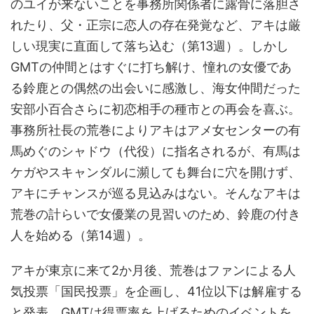
のユイが来ないことを事務所関係者に露骨に落胆さ
れたり、父・正宗に恋人の存在発覚など、アキは厳
しい現実に直面して落ち込む（第13週）。しかし
GMTの仲間とはすぐに打ち解け、憧れの女優であ
る鈴鹿との偶然の出会いに感激し、海女仲間だった
安部小百合さらに初恋相手の種市との再会を喜ぶ。
事務所社長の荒巻によりアキはアメ女センターの有
馬めぐのシャドウ（代役）に指名されるが、有馬は
ケガやスキャンダルに瀕しても舞台に穴を開けず、
アキにチャンスが巡る見込みはない。そんなアキは
荒巻の計らいで女優業の見習いのため、鈴鹿の付き
人を始める（第14週）。
アキが東京に来て2か月後、荒巻はファンによる人
気投票「国民投票」を企画し、41位以下は解雇する
と発表。GMTは得票率を上げるためのイベントを