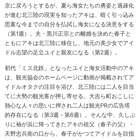
京に戻ろうとするが、夏ら海女たちの勇姿と過疎化
が進む北三陸の現実を知ったアキは、暗く引っ込み
思案な今までの自分を払拭し海女になる決意をする
（第1週）。夫・黒川正宗との離婚を決めた春子と
ともにアキは北三陸に移住し、地元の美少女でアイ
ドル志望の足立ユイと親友になる（第2週）。
初代「ミス北鉄」となったユイと海女活動中のアキ
は、観光協会のホームページに動画が掲載されてア
イドルオタクの注目を浴び、北三陸には二人を目当
てに大勢の観光客が押し寄せる。大吉ら町おこしに
熱心な人々の思いに押され二人は観光PRの広告塔
的存在になる（第3週 - 第6週）。そんな中、久しぶ
りに袖が浜に帰ってきたアキの祖父（春子の父）・
天野忠兵衛の口から、春子がかつてアイドルを目指