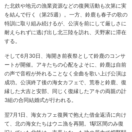
た北鉄や地元の漁業資源などの復興活動も次第に実
を結んで行く（第25週）。一方、鈴鹿も春子の歌の
特訓に取り組み続けるが、公演を前にして厳しさに
耐えられずに逃げ出し北三陸を訪れ、天野家に滞在
する。
そして6月30日、海開き前夜祭として鈴鹿のコンサ
ートが開催。アキたちの心配をよそに、鈴鹿は自前
の声で音程が外れることなく全曲を歌い上げ公演は
成功。公演終了後の海女カフェで、荒巻と鈴鹿、復
縁した大吉と安部、同じく復縁したアキの両親の計
3組の合同結婚式が行われる。
翌7月1日、海女カフェ復興で抱えた借金返済に向け
て、北の海女たちはウニ漁を再開。1駅区間のみ復