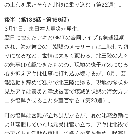
の上京を果たそうと北鉄に乗り込む（第22週）。
後半（第133話 - 第156話）
3月11日、東日本大震災が発生。
翌日に控えたアキとGMTの合同ライブも急遽延期
され、海が舞台の「潮騒のメモリー」は上映打ち切
りになるなど、世情は大きく変わる。北三陸の人々
の無事は確認できたものの、現地の様子が気になる
心を抑えアキは仕事に打ち込み続けるが、6月、芸
能活動を辞めて独りで北三陸に帰る。現地の惨状を
見たアキは震災と津波被害で壊滅的状態の海女カフ
ェを復興させることを宣言する（第23週）。
町の復興は困難が立ちはだかるが、夏の叱咤激励に
より落胆していた地元民は奮い立つ。アキは北鉄で
のアイドル活動を再開して多くの客を集め、帰郷し