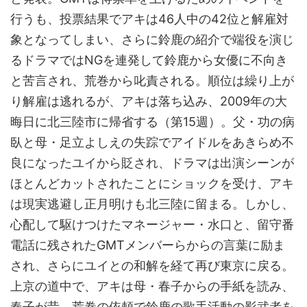
行うも、投票結果でアキは46人中の42位と解雇対
象となってしまい、さらに鈴鹿の紹介で端役を演じ
るドラマではNGを連発して鈴鹿から女優に不向き
と苦言され、荒巻から叱責される。順位は繰り上が
り解雇は逃れるが、アキは落ち込み、2009年の大
晦日に北三陸市に帰省する（第15週）。父・功の病
臥と母・足立よしえの失踪でアイドルをあきらめ不
良になったユイから貶され、ドラマは出演シーンが
ほとんどカットされたことにショックを受け、アキ
は現実逃避し正月明けも北三陸に留まる。しかし、
心配して駆けつけたマネージャー・水口と、留守番
電話に残されたGMTメンバーらからの言葉に励ま
され、さらにユイとの和解を経て再び東京に戻る。
上京の道中で、アキは母・春子からの手紙を読み、
春子が昔、荒巻の依頼で鈴鹿の歌手活動の影武者を