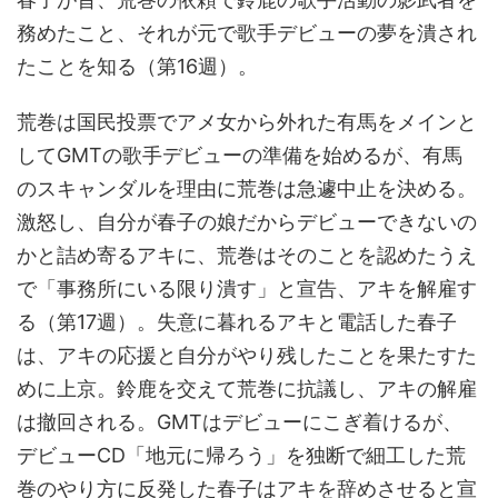
務めたこと、それが元で歌手デビューの夢を潰され
たことを知る（第16週）。
荒巻は国民投票でアメ女から外れた有馬をメインと
してGMTの歌手デビューの準備を始めるが、有馬
のスキャンダルを理由に荒巻は急遽中止を決める。
激怒し、自分が春子の娘だからデビューできないの
かと詰め寄るアキに、荒巻はそのことを認めたうえ
で「事務所にいる限り潰す」と宣告、アキを解雇す
る（第17週）。失意に暮れるアキと電話した春子
は、アキの応援と自分がやり残したことを果たすた
めに上京。鈴鹿を交えて荒巻に抗議し、アキの解雇
は撤回される。GMTはデビューにこぎ着けるが、
デビューCD「地元に帰ろう」を独断で細工した荒
巻のやり方に反発した春子はアキを辞めさせると宣