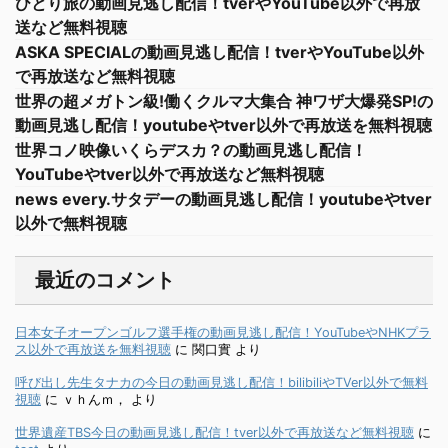
ひとり旅の動画見逃し配信！tverやYouTube以外で再放
送など無料視聴
ASKA SPECIALの動画見逃し配信！tverやYouTube以外
で再放送など無料視聴
世界の超メガトン級!働くクルマ大集合 神ワザ大爆発SP!の
動画見逃し配信！youtubeやtver以外で再放送を無料視聴
世界コノ映像いくらデスカ？の動画見逃し配信！
YouTubeやtver以外で再放送など無料視聴
news every.サタデーの動画見逃し配信！youtubeやtver
以外で無料視聴
最近のコメント
日本女子オープンゴルフ選手権の動画見逃し配信！YouTubeやNHKプラ
ス以外で再放送を無料視聴
に
関口實
より
呼び出し先生タナカの今日の動画見逃し配信！bilibiliやTVer以外で無料
視聴
に
ｖｈんｍ，
より
世界遺産TBS今日の動画見逃し配信！tver以外で再放送など無料視聴
に