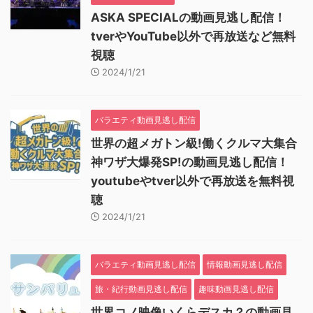
ASKA SPECIALの動画見逃し配信！
tverやYouTube以外で再放送など無料
視聴
2024/1/21
バラエティ動画見逃し配信
世界の超メガトン級!働くクルマ大集合
神ワザ大爆発SP!の動画見逃し配信！
youtubeやtver以外で再放送を無料視
聴
2024/1/21
バラエティ動画見逃し配信
情報動画見逃し配信
旅・紀行動画見逃し配信
趣味動画見逃し配信
世界コノ映像いくらデスカ？の動画見