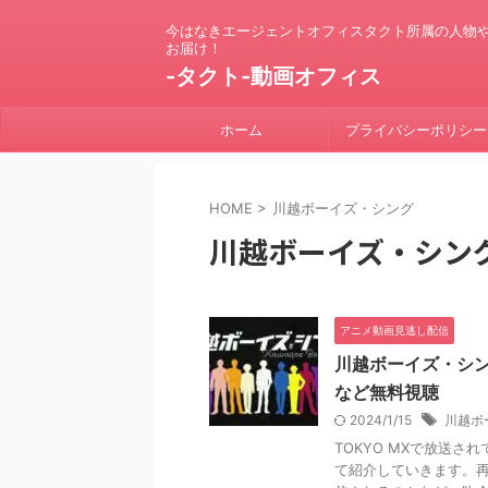
今はなきエージェントオフィスタクト所属の人物
お届け！
-タクト-動画オフィス
ホーム
プライバシーポリシー
HOME
>
川越ボーイズ・シング
川越ボーイズ・シン
アニメ動画見逃し配信
川越ボーイズ・シン
など無料視聴
2024/1/15
川越ボ
TOKYO MXで放送
て紹介していきます。再