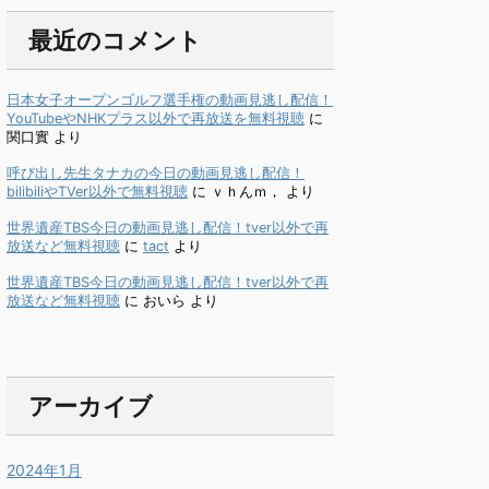
最近のコメント
日本女子オープンゴルフ選手権の動画見逃し配信！
YouTubeやNHKプラス以外で再放送を無料視聴
に
関口實
より
呼び出し先生タナカの今日の動画見逃し配信！
bilibiliやTVer以外で無料視聴
に
ｖｈんｍ，
より
世界遺産TBS今日の動画見逃し配信！tver以外で再
放送など無料視聴
に
tact
より
世界遺産TBS今日の動画見逃し配信！tver以外で再
放送など無料視聴
に
おいら
より
アーカイブ
2024年1月