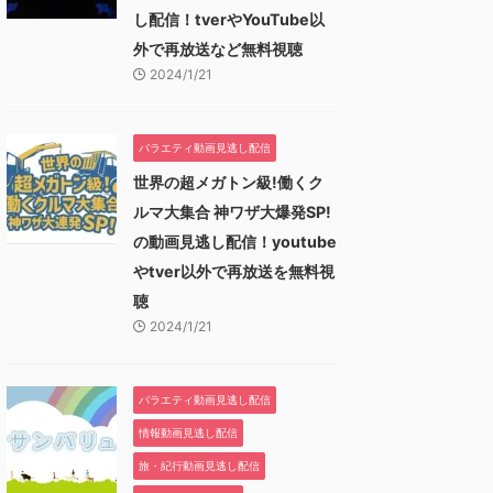
し配信！tverやYouTube以
外で再放送など無料視聴
2024/1/21
バラエティ動画見逃し配信
世界の超メガトン級!働くク
ルマ大集合 神ワザ大爆発SP!
の動画見逃し配信！youtube
やtver以外で再放送を無料視
聴
2024/1/21
バラエティ動画見逃し配信
情報動画見逃し配信
旅・紀行動画見逃し配信