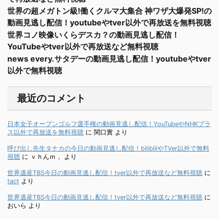
世界の超メガトン級!働くクルマ大集合 神ワザ大爆発SP!の
動画見逃し配信！youtubeやtver以外で再放送を無料視聴
世界コノ映像いくらデスカ？の動画見逃し配信！
YouTubeやtver以外で再放送など無料視聴
news every.サタデーの動画見逃し配信！youtubeやtver
以外で無料視聴
最近のコメント
日本女子オープンゴルフ選手権の動画見逃し配信！YouTubeやNHKプラ
ス以外で再放送を無料視聴
に
関口實
より
呼び出し先生タナカの今日の動画見逃し配信！bilibiliやTVer以外で無料
視聴
に
ｖｈんｍ，
より
世界遺産TBS今日の動画見逃し配信！tver以外で再放送など無料視聴
に
tact
より
世界遺産TBS今日の動画見逃し配信！tver以外で再放送など無料視聴
に
おいら
より