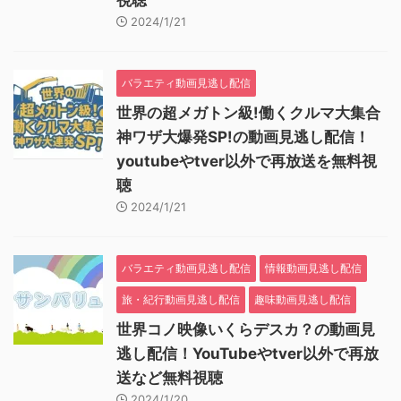
視聴
2024/1/21
バラエティ動画見逃し配信
世界の超メガトン級!働くクルマ大集合
神ワザ大爆発SP!の動画見逃し配信！
youtubeやtver以外で再放送を無料視
聴
2024/1/21
バラエティ動画見逃し配信
情報動画見逃し配信
旅・紀行動画見逃し配信
趣味動画見逃し配信
世界コノ映像いくらデスカ？の動画見
逃し配信！YouTubeやtver以外で再放
送など無料視聴
2024/1/20