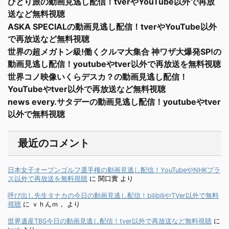
ひとり旅の動画見逃し配信！tverやYouTube以外で再放
送など無料視聴
ASKA SPECIALの動画見逃し配信！tverやYouTube以外
で再放送など無料視聴
世界の超メガトン級!働くクルマ大集合 神ワザ大爆発SP!の
動画見逃し配信！youtubeやtver以外で再放送を無料視聴
世界コノ映像いくらデスカ？の動画見逃し配信！
YouTubeやtver以外で再放送など無料視聴
news every.サタデーの動画見逃し配信！youtubeやtver
以外で無料視聴
最近のコメント
日本女子オープンゴルフ選手権の動画見逃し配信！YouTubeやNHKプラ
ス以外で再放送を無料視聴
に
関口實
より
呼び出し先生タナカの今日の動画見逃し配信！bilibiliやTVer以外で無料
視聴
に
ｖｈんｍ，
より
世界遺産TBS今日の動画見逃し配信！tver以外で再放送など無料視聴
に