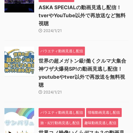
ASKA SPECIALの動画見逃し配信！
tverやYouTube以外で再放送など無料
視聴
2024/1/21
バラエティ動画見逃し配信
世界の超メガトン級!働くクルマ大集合
神ワザ大爆発SP!の動画見逃し配信！
youtubeやtver以外で再放送を無料視
聴
2024/1/21
バラエティ動画見逃し配信
情報動画見逃し配信
旅・紀行動画見逃し配信
趣味動画見逃し配信
世界コノ映像いくらデスカ？の動画見