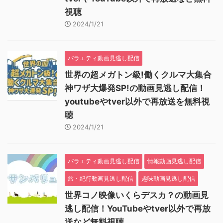
視聴
2024/1/21
バラエティ動画見逃し配信
世界の超メガトン級!働くクルマ大集合
神ワザ大爆発SP!の動画見逃し配信！
youtubeやtver以外で再放送を無料視
聴
2024/1/21
バラエティ動画見逃し配信
情報動画見逃し配信
旅・紀行動画見逃し配信
趣味動画見逃し配信
世界コノ映像いくらデスカ？の動画見
逃し配信！YouTubeやtver以外で再放
送など無料視聴