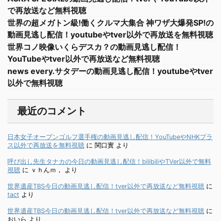
で再放送など無料視聴
世界の超メガトン級!働くクルマ大集合 神ワザ大爆発SP!の
動画見逃し配信！youtubeやtver以外で再放送を無料視聴
世界コノ映像いくらデスカ？の動画見逃し配信！
YouTubeやtver以外で再放送など無料視聴
news every.サタデーの動画見逃し配信！youtubeやtver
以外で無料視聴
最近のコメント
日本女子オープンゴルフ選手権の動画見逃し配信！YouTubeやNHKプラ
ス以外で再放送を無料視聴
に
関口實
より
呼び出し先生タナカの今日の動画見逃し配信！bilibiliやTVer以外で無料
視聴
に
ｖｈんｍ，
より
世界遺産TBS今日の動画見逃し配信！tver以外で再放送など無料視聴
に
tact
より
世界遺産TBS今日の動画見逃し配信！tver以外で再放送など無料視聴
に
おいら
より