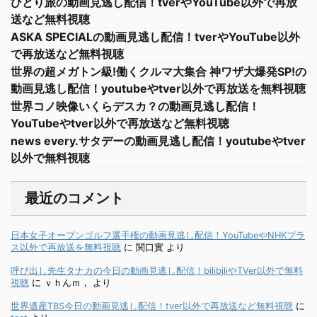
ひとり旅の動画見逃し配信！tverやYouTube以外で再放
送など無料視聴
ASKA SPECIALの動画見逃し配信！tverやYouTube以外
で再放送など無料視聴
世界の超メガトン級!働くクルマ大集合 神ワザ大爆発SP!の
動画見逃し配信！youtubeやtver以外で再放送を無料視聴
世界コノ映像いくらデスカ？の動画見逃し配信！
YouTubeやtver以外で再放送など無料視聴
news every.サタデーの動画見逃し配信！youtubeやtver
以外で無料視聴
最近のコメント
日本女子オープンゴルフ選手権の動画見逃し配信！YouTubeやNHKプラ
ス以外で再放送を無料視聴
に
関口實
より
呼び出し先生タナカの今日の動画見逃し配信！bilibiliやTVer以外で無料
視聴
に
ｖｈんｍ，
より
世界遺産TBS今日の動画見逃し配信！tver以外で再放送など無料視聴
に