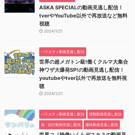
ASKA SPECIALの動画見逃し配信！
tverやYouTube以外で再放送など無料
視聴
2024/1/21
バラエティ動画見逃し配信
世界の超メガトン級!働くクルマ大集合
神ワザ大爆発SP!の動画見逃し配信！
youtubeやtver以外で再放送を無料視
聴
2024/1/21
バラエティ動画見逃し配信
情報動画見逃し配信
旅・紀行動画見逃し配信
趣味動画見逃し配信
世界コノ映像いくらデスカ？の動画見