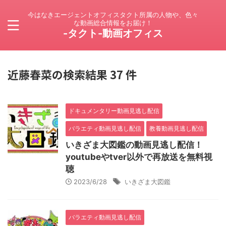
今はなきエージェントオフィスタクト所属の人物や、色々
な動画総合情報をお届け！
-タクト-動画オフィス
近藤春菜の検索結果 37 件
ドキュメンタリー動画見逃し配信
バラエティ動画見逃し配信
教養動画見逃し配信
いきざま大図鑑の動画見逃し配信！
youtubeやtver以外で再放送を無料視
聴
2023/6/28
いきざま大図鑑
バラエティ動画見逃し配信