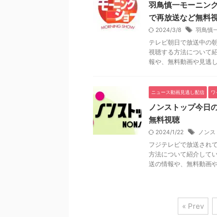
羽鳥慎一モーニング
で再放送など無料
2024/3/8
羽鳥慎
テレビ朝日で放送中の
視聴する方法について
報や、無料動画や見逃し配信
ニュース動画見逃し配信
ワ
ノンストップ今日の動
無料視聴
2024/1/22
ノンス
フジテレビで放送され
方法について紹介して
送の情報や、無料動画や見
« Prev