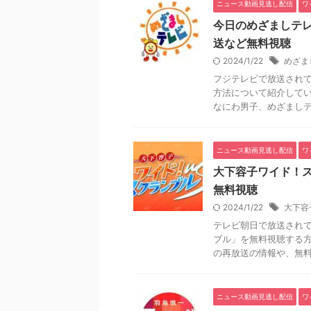
ニュース動画見逃し配信
ワ
今日のめざましテレビ
送など無料視聴
2024/1/22
めざま
フジテレビで放送され
方法について紹介して
なにわ男子、めざましテレ
ニュース動画見逃し配信
ワ
大下容子ワイド！ス
無料視聴
2024/1/22
大下容
テレビ朝日で放送され
ブル」を無料視聴する
の再放送の情報や、無料動
ニュース動画見逃し配信
ワ