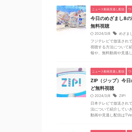
ニュース動画見逃し配信
ワ
今日のめざまし8の動
無料視聴
2024/3/8
めざまし
フジテレビで放送され
視聴する方法について
報や、無料動画や見逃し配信
ニュース動画見逃し配信
ワ
ZIP（ジップ）今日
ど無料視聴
2024/3/8
ZIP!
日本テレビで放送されて
法について紹介してい
動画や見逃し配信はTVer