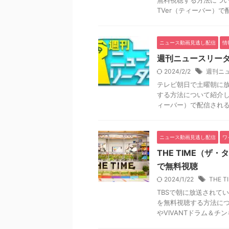
無料視聴する方法につ
TVer（ティーバー）で配
ニュース動画見逃し配信
情
週刊ニュースリーダ
2024/2/2
週刊ニ
テレビ朝日で土曜朝に
する方法について紹介し
ィーバー）で配信されるの
ニュース動画見逃し配信
ワ
THE TIME（ザ
で無料視聴
2024/1/22
THE T
TBSで朝に放送されてい
を無料視聴する方法に
やVIVANTドラム＆チンギ