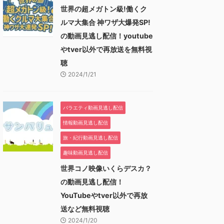
世界の超メガトン級!働くク
ルマ大集合 神ワザ大爆発SP!
の動画見逃し配信！youtube
やtver以外で再放送を無料視
聴
2024/1/21
バラエティ動画見逃し配信
情報動画見逃し配信
旅・紀行動画見逃し配信
趣味動画見逃し配信
世界コノ映像いくらデスカ？
の動画見逃し配信！
YouTubeやtver以外で再放
送など無料視聴
2024/1/20