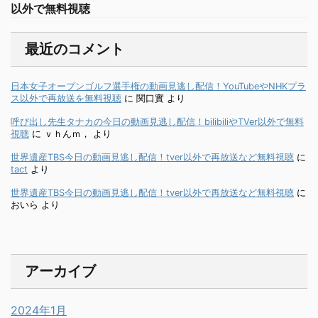
以外で無料視聴
最近のコメント
日本女子オープンゴルフ選手権の動画見逃し配信！YouTubeやNHKプラ
ス以外で再放送を無料視聴
に
関口實
より
呼び出し先生タナカの今日の動画見逃し配信！bilibiliやTVer以外で無料
視聴
に
ｖｈんｍ，
より
世界遺産TBS今日の動画見逃し配信！tver以外で再放送など無料視聴
に
tact
より
世界遺産TBS今日の動画見逃し配信！tver以外で再放送など無料視聴
に
おいら
より
アーカイブ
2024年1月