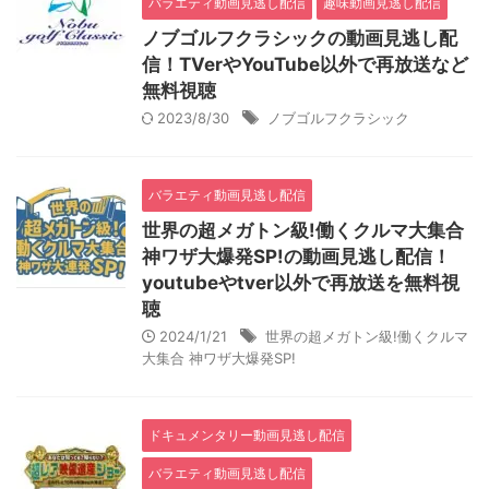
バラエティ動画見逃し配信
趣味動画見逃し配信
ノブゴルフクラシックの動画見逃し配
信！TVerやYouTube以外で再放送など
無料視聴
2023/8/30
ノブゴルフクラシック
バラエティ動画見逃し配信
世界の超メガトン級!働くクルマ大集合
神ワザ大爆発SP!の動画見逃し配信！
youtubeやtver以外で再放送を無料視
聴
2024/1/21
世界の超メガトン級!働くクルマ
大集合 神ワザ大爆発SP!
ドキュメンタリー動画見逃し配信
バラエティ動画見逃し配信