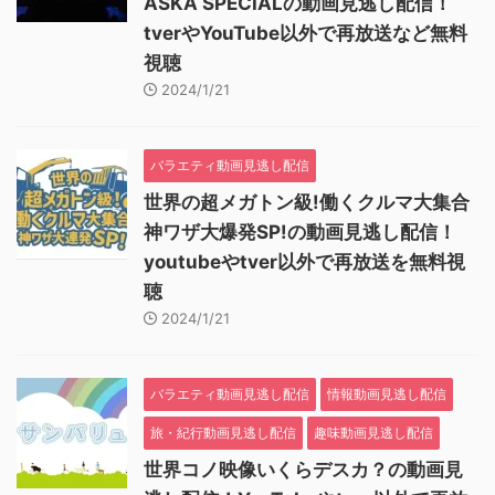
ASKA SPECIALの動画見逃し配信！
tverやYouTube以外で再放送など無料
視聴
2024/1/21
バラエティ動画見逃し配信
世界の超メガトン級!働くクルマ大集合
神ワザ大爆発SP!の動画見逃し配信！
youtubeやtver以外で再放送を無料視
聴
2024/1/21
バラエティ動画見逃し配信
情報動画見逃し配信
旅・紀行動画見逃し配信
趣味動画見逃し配信
世界コノ映像いくらデスカ？の動画見