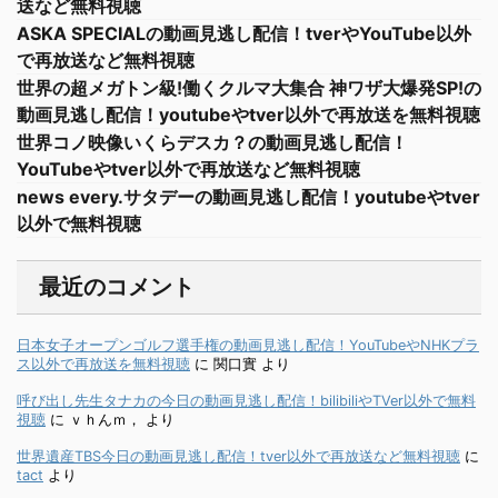
送など無料視聴
ASKA SPECIALの動画見逃し配信！tverやYouTube以外
で再放送など無料視聴
世界の超メガトン級!働くクルマ大集合 神ワザ大爆発SP!の
動画見逃し配信！youtubeやtver以外で再放送を無料視聴
世界コノ映像いくらデスカ？の動画見逃し配信！
YouTubeやtver以外で再放送など無料視聴
news every.サタデーの動画見逃し配信！youtubeやtver
以外で無料視聴
最近のコメント
日本女子オープンゴルフ選手権の動画見逃し配信！YouTubeやNHKプラ
ス以外で再放送を無料視聴
に
関口實
より
呼び出し先生タナカの今日の動画見逃し配信！bilibiliやTVer以外で無料
視聴
に
ｖｈんｍ，
より
世界遺産TBS今日の動画見逃し配信！tver以外で再放送など無料視聴
に
tact
より