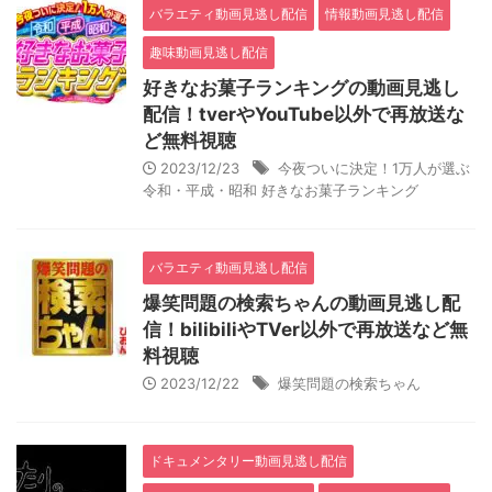
バラエティ動画見逃し配信
情報動画見逃し配信
趣味動画見逃し配信
好きなお菓子ランキングの動画見逃し
配信！tverやYouTube以外で再放送な
ど無料視聴
2023/12/23
今夜ついに決定！1万人が選ぶ
令和・平成・昭和 好きなお菓子ランキング
バラエティ動画見逃し配信
爆笑問題の検索ちゃんの動画見逃し配
信！bilibiliやTVer以外で再放送など無
料視聴
2023/12/22
爆笑問題の検索ちゃん
ドキュメンタリー動画見逃し配信