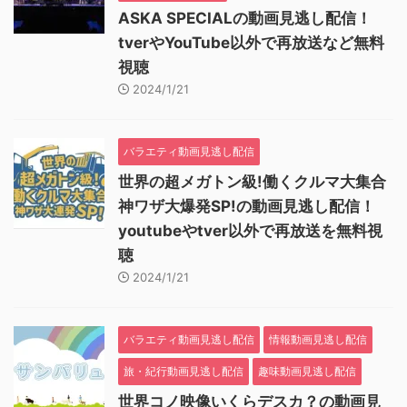
ASKA SPECIALの動画見逃し配信！
tverやYouTube以外で再放送など無料
視聴
2024/1/21
バラエティ動画見逃し配信
世界の超メガトン級!働くクルマ大集合
神ワザ大爆発SP!の動画見逃し配信！
youtubeやtver以外で再放送を無料視
聴
2024/1/21
バラエティ動画見逃し配信
情報動画見逃し配信
旅・紀行動画見逃し配信
趣味動画見逃し配信
世界コノ映像いくらデスカ？の動画見