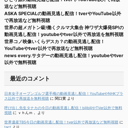
送など無料視聴
ASKA SPECIALの動画見逃し配信！tverやYouTube以外
で再放送など無料視聴
世界の超メガトン級!働くクルマ大集合 神ワザ大爆発SP!の
動画見逃し配信！youtubeやtver以外で再放送を無料視聴
世界コノ映像いくらデスカ？の動画見逃し配信！
YouTubeやtver以外で再放送など無料視聴
news every.サタデーの動画見逃し配信！youtubeやtver
以外で無料視聴
最近のコメント
日本女子オープンゴルフ選手権の動画見逃し配信！YouTubeやNHKプラ
ス以外で再放送を無料視聴
に
関口實
より
呼び出し先生タナカの今日の動画見逃し配信！bilibiliやTVer以外で無料
視聴
に
ｖｈんｍ，
より
世界遺産TBS今日の動画見逃し配信！tver以外で再放送など無料視聴
に
tact
より